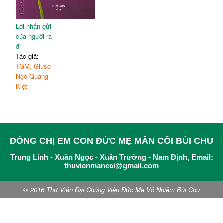
Lễ an táng bà Maria
250
Thay lời kết: nếu ngày mai
254
Lời nhắn gửi
Mục lục
257
của người ra
đi
Tác giả:
TGM. Giuse
Ngô Quang
Kiệt
DÒNG CHỊ EM CON ĐỨC MẸ MÂN CÔI BÙI CHU
Trung Linh - Xuân Ngọc - Xuân Trường - Nam Định, Email:
thuvienmancoi@gmail.com
© 2016 Thư Viện Đại Chủng Viện Đức Mẹ Vô Nhiễm Bùi Chu