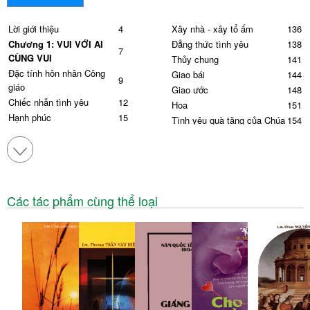
Lời giới thiệu
4
Xây nhà - xây tổ ấm
136
Chương 1:
VUI VỚI AI
Đẳng thức tình yêu
138
7
CÙNG VUI
Thủy chung
141
Đặc tính hôn nhân Công
Giao bái
144
9
giáo
Giao ước
148
Chiếc nhẫn tình yêu
12
Hoa
151
Hạnh phúc
15
Tình yêu quà tặng của Chúa
154
Bốn mùa tình yêu
18
Bất khả ly
157
Chiều chuộng (1Pr 3,1-9)
21
Thử nghiệm
161
Chọn bạn đời
26
Ích kỷ
166
Dụyên số
29
Làm dâu
168
Hấp lực
34
Hãy mời mẹ
172
Các tác phẩm cùng thể loại
Hôn nhân & hoa hồng
39
Vạn lần buồn
174
Duyên phận
43
Trịnh Công Sơn - mùa thu &
178
Lạt mềm buộc chặt
48
tôi
Lời thề
51
Muối
181
Theo gương Đức Maria là
Yêu thí mạng
184
54
kẻ tin
Ớt
187
Quà tặng
58
Hòa thuận
191