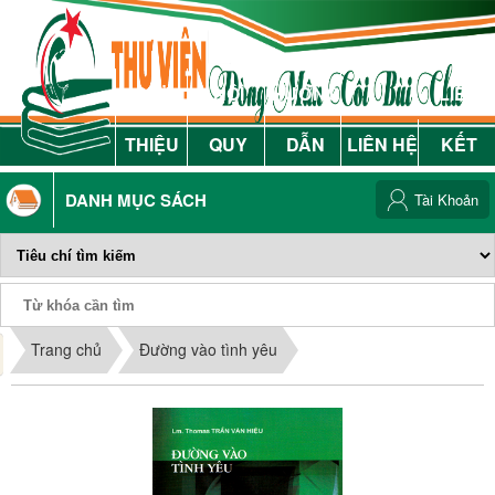
GIỚI
NỘI
HƯỚNG
LIÊN
THIỆU
QUY
DẪN
LIÊN HỆ
KẾT
DANH MỤC SÁCH
Tài Khoản
Phiếu Sách
Trang chủ
Đường vào tình yêu