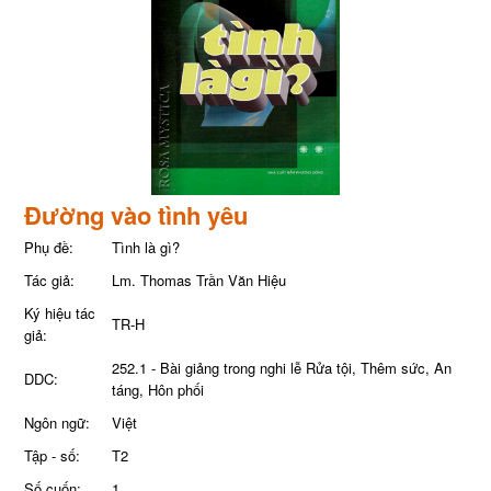
Đường vào tình yêu
Phụ đề:
Tình là gì?
Tác giả:
Lm. Thomas Trần Văn Hiệu
Ký hiệu tác
TR-H
giả:
252.1 - Bài giảng trong nghi lễ Rửa tội, Thêm sức, An
DDC:
táng, Hôn phối
Ngôn ngữ:
Việt
Tập - số:
T2
Số cuốn:
1