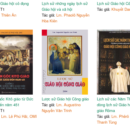
 Giáo hội cô đọng
Lịch sử những ngày lịch sử
Lịch sử Giáo hội C
 T1
Giáo hội và xã hội
Tác giả:
Khuyết Da
:
Thiên Ân
Tác giả:
Lm. Phaolô Nguyễn
Hòa Kiên
ốc Kitô giáo từ Đức
Lược sử Giáo hội Công giáo
Lịch sử các Năm T
đến năm 451
Tác giả:
Lm. Augustino
dòng lịch sử Giáo 
 T1
Nguyễn Văn Trinh
giáo Rôma
:
Lm. Lê Phú Hải, OMI
Tác giả:
Lm. Phêrô
Thanh Tùng