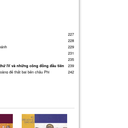
227
228
hánh
229
231
235
ỷ thứ IV và những công đồng đầu tiên
239
hoàng đế thất bại bên châu Phi
242
250
252
 I năm 381
266
hứ IV và thứ V
272
iếng bên Đông phương
276
thế kỷ thứ IV
292
294
295