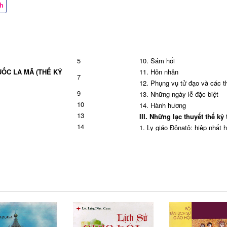
ch
5
10. Sám hối
UỐC LA MÃ (THẾ KỶ
11. Hôn nhân
7
12. Phụng vụ tử đạo và các t
9
13. Những ngày lễ đặc biệt
10
14. Hành hương
13
III. Những lạc thuyết thế k
14
1. Ly giáo Đônatô: hiệp nhất 
17
2. Lạc thuyết Ariô
24
3. Công đồng Nicée = Nixêa
35
4. Công đồng Constantinople
36
5. Những nhà viết sử thế kỷ t
44
6. Những nhà thần học nổi t
hứ II và thứ III
61
IV. Tình hình Giáo hội cuối 
61
1. Tây phương phát triển
67
2. Lạc giáo Priscillianô
73