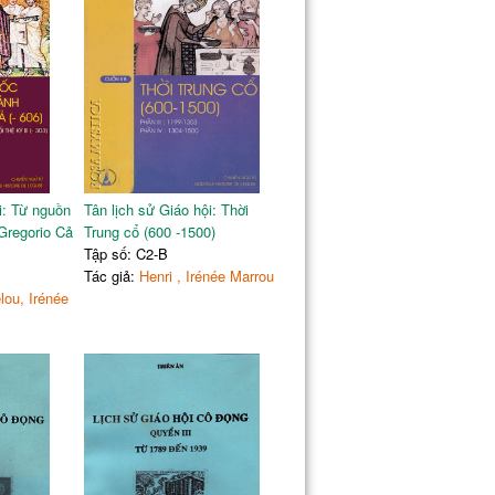
303
ếng bên Tây Phương: Các giáo phụ La
314
tu thế kỷ thứ IV-V
345
g Phương
345
346
 tại Ai cập
349
ính bên Ai cập
350
 bên Đông phương
354
i: Từ nguồn
Tân lịch sử Giáo hội: Thời
đoàn với Pacôme
359
Gregorio Cả
Trung cổ (600 -1500)
ine
367
Tập số: C2-B
 độc đáo
375
Tác giả:
Henri , Irénée Marrou
386
lou, Irénée
393
me”
394
398
ơng
400
hương
400
403
 Gaule
404
i bật: Athanasiô và Giêrônimô
409