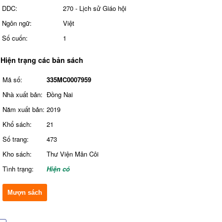
DDC:
270 - Lịch sử Giáo hội
Ngôn ngữ:
Việt
Số cuốn:
1
Hiện trạng các bản sách
Mã số:
335MC0007959
Nhà xuất bản:
Đồng Nai
Năm xuất bản:
2019
Khổ sách:
21
Số trang:
473
Kho sách:
Thư Viện Mân Côi
Tình trạng:
Hiện có
Mượn sách