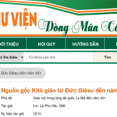
IỚI THIỆU
NỘI QUY
HƯỚNG DẪN
Tìm
từ Đức Giêsu đến năm 451
Nguồn gốc Kitô giáo từ Đức Giêsu đến nă
Phụ đề:
Giáo hội trong lòng đế quốc La Mã đến năm 451
Tác giả:
Lm. Lê Phú Hải, OMI
Ký hiệu tác giả:
LE-H