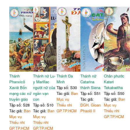
Thánh
Thánh nữ Lu-
Thánh Đa
Thánh nữ
Chân phước
Phanxicô
y Marillac
Minh
Catarina
Kateri
Xaviê Bổn
người nữ của
Tập số: S30
thành Siena
Tekakwitha
mạng các xứ
ngàn vạn
Tác giả:
Ban
Tập số: S51
Tập số: S50
truyền giáo
con
Mục vụ
Tác giả:
Tác giả:
Ban
Tập số: S28
Tập số: S10
Thiếu nhi
ĐGH. Gioan
Mục vụ
Tác giả:
Ban
Tác giả:
Ban
GP.TP.HCM
Phaolô II
Thiếu nhi
Mục vụ
Mục vụ
GP.TP.HCM
Thiếu nhi
Thiếu nhi
GP.TP.HCM
GP.TP.HCM