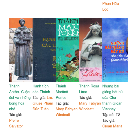
Phan Hữu
Lộc
Thánh
Hạnh tích
Thánh
Thánh Rosa
Những bài
Antôn. Cuộc
các Thánh
Martinô
Lima
giảng bất hủ
đời và những
Tác giả:
Lm.
Porres
Tác giả:
của Cha
bông hoa
Giuse Phạm
Tác giả:
Mary Fabyan
thánh Gioan
nhỏ
Đức Tuấn
Mary Fabyan
Windeatt
Vianney
Tác giả:
Windeatt
Tập số: T2
Pierre
Tác giả:
Salvator
Gioan Maria