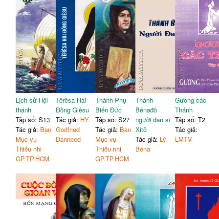
Lịch sử Hội
Têrêsa Hài
Thánh Phụ
Thánh
Gương các
thánh
Đồng Giêsu
Biển Đức
Bênađô
Thánh
Tập số: S13
Tác giả:
HY.
Tập số: S27
người đan sĩ
Tập số: T2
Tác giả:
Ban
Godfried
Tác giả:
Ban
Xitô
Tác giả:
Mục vụ
Danneed
Mục vụ
Tác giả:
Lý
LMTV
Thiếu nhi
Thiếu nhi
Bêna
GP.TP.HCM
GP.TP.HCM