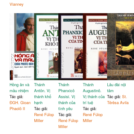
Vianney
Hồng ân và
Thánh
Thánh
Thánh
Lâu đài nội
mầu nhiệm
Antôn. Vị
Phanxicô
Augustinô.
tâm
Tác giả:
thánh khổ
Assisi. Vị
Vị thánh của
Tác giả:
St.
ĐGH. Gioan
hạnh
thánh của
trí tuệ
Têrêsa Avila
Phaolô II
Tác giả:
tình yêu
Tác giả:
René Fúlop
Tác giả:
René Fúlop
Miller
René Fúlop
Miller
Miller