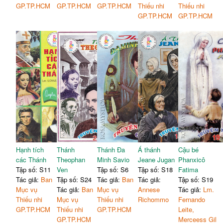
GP.TP.HCM
GP.TP.HCM
GP.TP.HCM
Thiếu nhi
Thiếu nhi
GP.TP.HCM
GP.TP.HCM
Hạnh tích
Thánh
Thánh Đa
Á thánh
Cậu bé
các Thánh
Theophan
Minh Savio
Jeane Jugan
Phanxicô
Tập số: S11
Ven
Tập số: S6
Tập số: S18
Fatima
Tác giả:
Ban
Tập số: S24
Tác giả:
Ban
Tác giả:
Tập số: S19
Mục vụ
Tác giả:
Ban
Mục vụ
Annese
Tác giả:
Lm.
Thiếu nhi
Mục vụ
Thiếu nhi
Richommo
Fernando
GP.TP.HCM
Thiếu nhi
GP.TP.HCM
Leite,
GP.TP.HCM
Merceess Gil