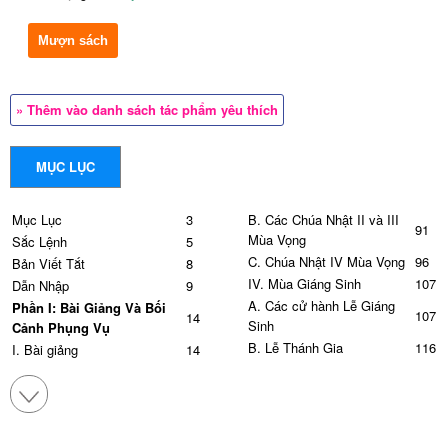
Mượn sách
» Thêm vào danh sách tác phẩm yêu thích
MỤC LỤC
Mục Lục
3
B. Các Chúa Nhật II và III
91
Mùa Vọng
Sắc Lệnh
5
C. Chúa Nhật IV Mùa Vọng
96
Bản Viết Tắt
8
IV. Mùa Giáng Sinh
107
Dẫn Nhập
9
A. Các cử hành Lễ Giáng
Phần I: Bài Giảng Và Bối
107
14
Sinh
Cảnh Phụng Vụ
B. Lễ Thánh Gia
116
I. Bài giảng
14
C. Lễ Đức Maria, Mẹ Thiên
II. Giải thích Lời Thiên Chúa
119
24
Chúa
trong Phụng Vụ
D. Lễ trọng Chúa Hiển Linh
120
III. Việc chuẩn bị
37
E. Lễ Chúa Chịu Phép Rửa
126
Phần II: Nghệ Thuật Giảng
49