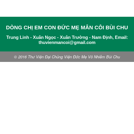
A. Chúa Nhật I Mùa Vọng
86
DÒNG CHỊ EM CON ĐỨC MẸ MÂN CÔI BÙI CHU
Trung Linh - Xuân Ngọc - Xuân Trường - Nam Định, Email:
thuvienmancoi@gmail.com
© 2016 Thư Viện Đại Chủng Viện Đức Mẹ Vô Nhiễm Bùi Chu