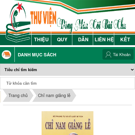
GIỚI
NỘI
HƯỚNG
LIÊN
THIỆU
QUY
DẪN
LIÊN HỆ
KẾT
DANH MỤC SÁCH
Tài Khoản
Phiếu Sách
Trang chủ
Chỉ nam giảng lễ