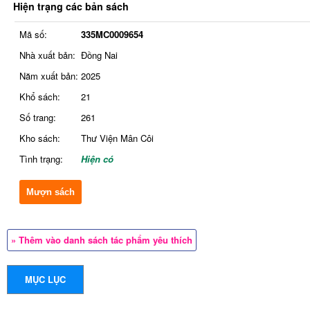
Hiện trạng các bản sách
Mã số:
335MC0009654
Nhà xuất bản:
Đồng Nai
Năm xuất bản:
2025
Khổ sách:
21
Số trang:
261
Kho sách:
Thư Viện Mân Côi
Tình trạng:
Hiện có
Mượn sách
» Thêm vào danh sách tác phẩm yêu thích
MỤC LỤC