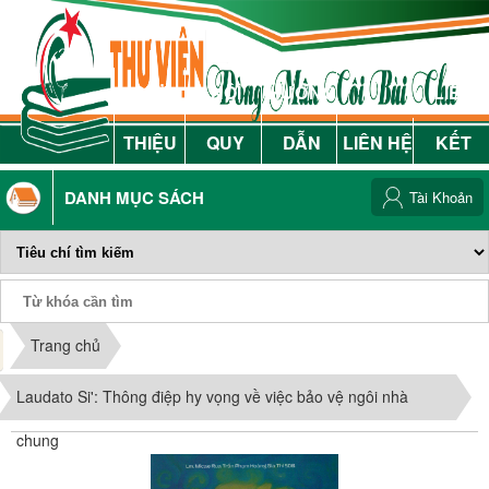
GIỚI
NỘI
HƯỚNG
LIÊN
THIỆU
QUY
DẪN
LIÊN HỆ
KẾT
DANH MỤC SÁCH
Tài Khoản
Phiếu Sách
Trang chủ
Laudato Si': Thông điệp hy vọng về việc bảo vệ ngôi nhà
chung