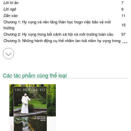
Lời tri ân
7
Lời ngỏ
9
Dẫn vào
11
Chương 1: Hy vọng và nền tảng thần học trogn việc bảo vệ môi
15
trường
Chương 2: Hy vọng trong bối cảnh xã hội và môi trường toàn cầu
57
Chương 3: Những hành động cụ thể nhằm lan toả niềm hy vọng trong
129
việc bảo vệ môi trường
Chương 4: Hy vọng: Động lực đổi mới Ngôi Nhà Chung
211
Kết luận
255
Tài liệu tham khảo
259
Các tác phẩm cùng thể loại