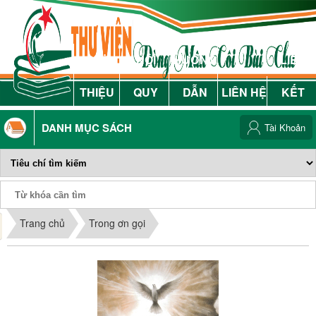
GIỚI
NỘI
HƯỚNG
LIÊN
THIỆU
QUY
DẪN
LIÊN HỆ
KẾT
DANH MỤC SÁCH
Tài Khoản
Phiếu Sách
Trang chủ
Trong ơn gọi