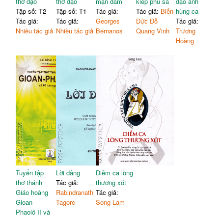
thơ đạo
thơ đạo
mạn đàm
kiếp phù sa
đạo anh
Tập số: T2
Tập số: T1
Tác giả:
Tác giả:
Biển
hùng ca
Tác giả:
Tác giả:
Georges
Đức Đỗ
Tác giả:
Nhiều tác giả
Nhiều tác giả
Bernanos
Quang Vinh
Trương
Hoàng
Tuyển tập
Lời dâng
Diễm ca lòng
thơ thánh
Tác giả:
thương xót
Giáo hoàng
Rabindranath
Tác giả:
Gioan
Tagore
Song Lam
Phaolô II và