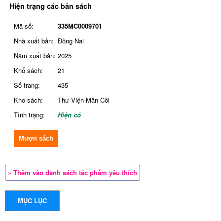
Hiện trạng các bản sách
Mã số:
335MC0009701
Nhà xuất bản:
Đồng Nai
Năm xuất bản:
2025
Khổ sách:
21
Số trang:
435
Kho sách:
Thư Viện Mân Côi
Tình trạng:
Hiện có
Mượn sách
» Thêm vào danh sách tác phẩm yêu thích
MỤC LỤC