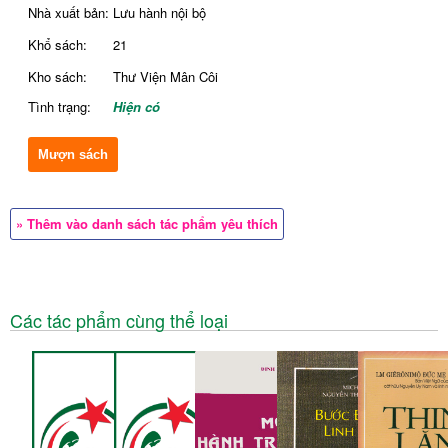
Nhà xuất bản:
Lưu hành nội bộ
Khổ sách:
21
Kho sách:
Thư Viện Mân Côi
Tình trạng:
Hiện có
Mượn sách
» Thêm vào danh sách tác phẩm yêu thích
Các tác phẩm cùng thể loại