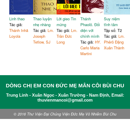
Linh thao
Thao luyện
Lời gieo Tin
Thánh
Suy niệm
Tác giả:
nhẹ nhàng
mừng
Phaolô. Đối
tĩnh tâm
Thánh Inhã
Tác giả:
Lm.
Tác giả:
Lm.
diện với
Tập số: T2
Loyola
Joseph
Trần Đức
chính mình
Tác giả:
Lm.
Tetlow, SJ
Long
Tác giả:
HY.
Phêrô Đặng
Carlo Maria
Xuân Thành
Martini
DÒNG CHỊ EM CON ĐỨC MẸ MÂN CÔI BÙI CHU
Trung Linh - Xuân Ngọc - Xuân Trường - Nam Định, Email:
thuvienmancoi@gmail.com
© 2016 Thư Viện Đại Chủng Viện Đức Mẹ Vô Nhiễm Bùi Chu