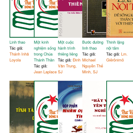
Linh thao
Một kinh
Một cuộc
Bước đường
Thinh lặng
Tác giả:
nghiệm sống
hành trình
linh thao
nội tâm
Thánh Inhã
trong Chúa
thiêng liêng
Tác giả:
Tác giả:
Lm.
Loyola
Thánh Thần
Tác giả:
Đinh
Michael
Giêrônimô
Tác giả:
Văn Trung,
Nguyễn Thế
Jean Laplace
SJ
Minh, SJ