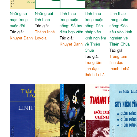
Những sa
Những bài
Linh thao
Linh thao
Linh thao
mạc trong
linh thao
trong cuộc
trong cuộc
trong cuộc
cuộc đời
Tác giả:
sống: Sổ tay
sống: Dẫn
sống: Đào
Tác giả:
Thánh Inhã
điều hợp viên
nhập vào
sâu vào kinh
Khuyết Danh
Loyola
Tác giả:
kinh nghiệm
nghiệm về
Khuyết Danh
về Thiên
Thiên Chúa
Chúa
Tác giả:
Tác giả:
Trung tâm
Trung tâm
linh đạo
linh đạo
thánh I-nhã
thánh I-nhã