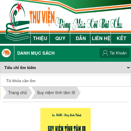
GIỚI
NỘI
HƯỚNG
LIÊN
THIỆU
QUY
DẪN
LIÊN HỆ
KẾT
DANH MỤC SÁCH
Tài Khoản
Phiếu Sách
Trang chủ
Suy niệm tĩnh tâm III