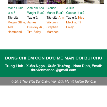
Marie Curie
Anh em nhà
Claude
Julius
là ai?
Wright là ai?
Monet là ai?
Caesar là ai?
Tác giả:
Tác giả:
Tác giả:
Ann
Tác giả:
Nico
Megan Stine,
James
Waldron,
Medina, Tim
Ted
Buckley Jr.,
Stephen
Foley
Hammond
Tim Foley
Marchesi
DÒNG CHỊ EM CON ĐỨC MẸ MÂN CÔI BÙI CHU
Trung Linh - Xuân Ngọc - Xuân Trường - Nam Định, Email:
thuvienmancoi@gmail.com
© 2016 Thư Viện Đại Chủng Viện Đức Mẹ Vô Nhiễm Bùi Chu