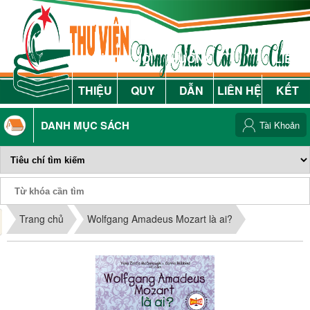
GIỚI
NỘI
HƯỚNG
LIÊN
THIỆU
QUY
DẪN
LIÊN HỆ
KẾT
DANH MỤC SÁCH
Tài Khoản
Phiếu Sách
Trang chủ
Wolfgang Amadeus Mozart là ai?