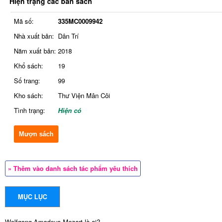
Hiện trạng các bản sách
Mã số:
335MC0009942
Nhà xuất bản:
Dân Trí
Năm xuất bản:
2018
Khổ sách:
19
Số trang:
99
Kho sách:
Thư Viện Mân Côi
Tình trạng:
Hiện có
Mượn sách
» Thêm vào danh sách tác phẩm yêu thích
MỤC LỤC
Wolfgang Amadeus Mozart là ai?