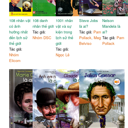
108 nhân vật
108 danh
1001 nhân
Steve Jobs
Nelson
có ảnh
nhân thế giới
vật và sự
là ai?
Mandela là
hưởng nhất
Tác giả:
kiện trong
Tác giả:
Pam
ai?
đến lịch sử
Nhóm DSC
lịch sử thế
Pollack, Meg
Tác giả:
Pam
thế giới
giới
Belviso
Pollack
Tác giả:
Tác giả:
Nhóm
Ngọc Lê
Elicom