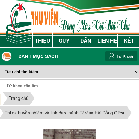
GIỚI
NỘI
HƯỚNG
LIÊN
THIỆU
QUY
DẪN
LIÊN HỆ
KẾT
DANH MỤC SÁCH
Tài Khoản
Phiếu Sách
Trang chủ
Thi ca huyền nhiệm và linh đạo thánh Têrêsa Hài Đồng Giêsu