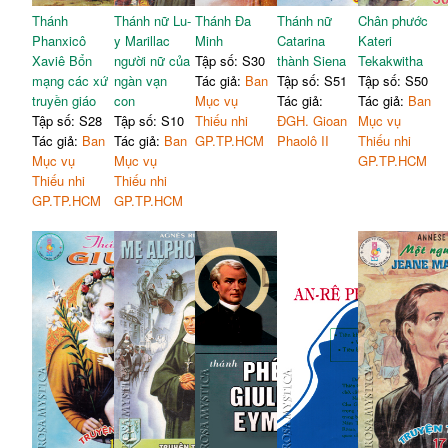
Thánh
Thánh nữ Lu-
Thánh Đa
Thánh nữ
Chân phước
Phanxicô
y Marillac
Minh
Catarina
Kateri
Xaviê Bổn
người nữ của
Tập số: S30
thành Siena
Tekakwitha
mạng các xứ
ngàn vạn
Tác giả:
Ban
Tập số: S51
Tập số: S50
truyền giáo
con
Mục vụ
Tác giả:
Tác giả:
Ban
Tập số: S28
Tập số: S10
Thiếu nhi
ĐGH. Gioan
Mục vụ
Tác giả:
Ban
Tác giả:
Ban
GP.TP.HCM
Phaolô II
Thiếu nhi
Mục vụ
Mục vụ
GP.TP.HCM
Thiếu nhi
Thiếu nhi
GP.TP.HCM
GP.TP.HCM