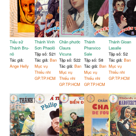
Tiểu sử
Thánh Vinh
Chân phước
Thánh
Thánh Gioan
Thánh Bru-
Sơn Phaolô
Claura
Phanxico
Lasalle
nô
Tập số: S21
Vicuna
Sale
Tập số: S2
Tác giả:
Tác giả:
Ban
Tập số: S22
Tập số: S8
Tác giả:
Ban
Ange Helly
Mục vụ
Tác giả:
Ban
Tác giả:
Ban
Mục vụ
Thiếu nhi
Mục vụ
Mục vụ
Thiếu nhi
GP.TP.HCM
Thiếu nhi
Thiếu nhi
GP.TP.HCM
GP.TP.HCM
GP.TP.HCM