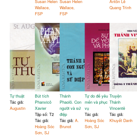
Susan Helen
Susan Helen
Antôn Lê
Wallace,
Wallace,
Quang Trình
FSP
FSP
Tự thuật
Bút tích
Thánh
Tự do để yêu
Truyện
Tác giả:
Phanxicô
Phaolô. Con
mến và phục
Thánh
Augustin
Xavier
người và sứ
vụ
Vincentê
Tập số: T2
điệp
Tác giả:
Tác giả:
Tác giả:
Tác giả:
A.
Hoàng Sóc
Khuyết Danh
Hoàng Sóc
Brunot
Sơn, SJ
Sơn, SJ