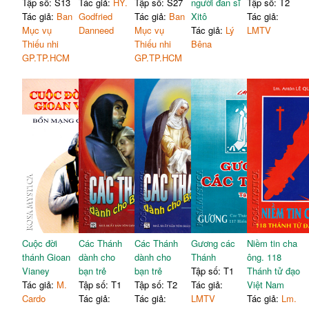
Tập số: S13
Tác giả:
HY.
Tập số: S27
người đan sĩ
Tập số: T2
Tác giả:
Ban
Godfried
Tác giả:
Ban
Xitô
Tác giả:
Mục vụ
Danneed
Mục vụ
Tác giả:
Lý
LMTV
Thiếu nhi
Thiếu nhi
Bêna
GP.TP.HCM
GP.TP.HCM
Cuộc đời
Các Thánh
Các Thánh
Gương các
Niềm tin cha
thánh Gioan
dành cho
dành cho
Thánh
ông. 118
Vianey
bạn trẻ
bạn trẻ
Tập số: T1
Thánh tử đạo
Tác giả:
M.
Tập số: T1
Tập số: T2
Tác giả:
Việt Nam
Cardo
Tác giả:
Tác giả:
LMTV
Tác giả:
Lm.