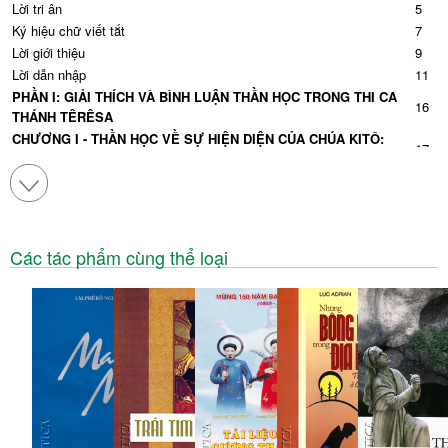
Lời tri ân
5
Ký hiệu chữ viết tắt
7
Lời giới thiệu
9
Lời dẫn nhập
11
PHẦN I: GIẢI THÍCH VÀ BÌNH LUẬN THẦN HỌC TRONG THI CA
16
THÁNH TÊRÊSA
CHƯƠNG I - THẦN HỌC VỀ SỰ HIỆN DIỆN CỦA CHÚA KITÔ:
17
THÁNH THỂ VÀ THÁNH TÂM TRONG THI CA THÁNH TÊRÊSA
1. Sự hiện diện của Thiên Chúa trong Thánh Thể như trung tâm linh
17
đạo Têrêsa
1.1. Linh đạo Thánh Thể trong thi ca của Thánh Têrêsa
21
1.2. Đức tin Thánh Thể trong kinh nguyện và thi ca Têrêsa
23
Các tác phẩm cùng thể loại
1.3. Một nền thần học thần bí về sự chiêm niệm Thánh Thể
26
1.4. Chiêm niệm Thánh Thể trong ánh sáng tự hạ của Chúa Kitô
30
2. Hình ảnh Thánh Tâm Chúa Giêsu trong hành trình hiến dâng của
37
Têrêsa
CHƯƠNG II: ĐỨC MARIA, MẸ TÌNH YÊU VÀ NIỀM HY VỌNG
44
TRONG THI CA TÊRÊSA
1. Đức Maria, Người Mẹ hiền mẫu trong đời sống nội tâm của Têrêsa
45
2. Đức Maria, Tin Mừng sống động cho tâm hồn bé nhỏ nơi thi ca
52
Têrêsa