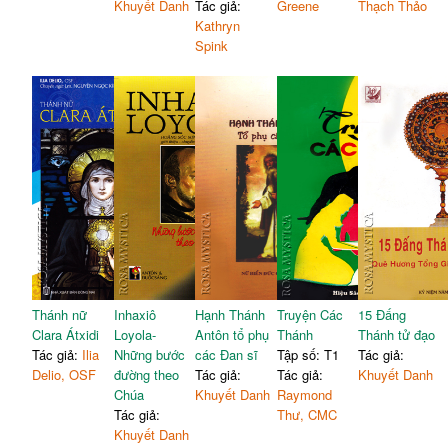
Khuyết Danh
Tác giả:
Greene
Thạch Thảo
Kathryn
Spink
Thánh nữ
Inhaxiô
Hạnh Thánh
Truyện Các
15 Đấng
Clara Átxidi
Loyola-
Antôn tổ phụ
Thánh
Thánh tử đạo
Tác giả:
Ilia
Những bước
các Đan sĩ
Tập số: T1
Tác giả:
Delio, OSF
đường theo
Tác giả:
Tác giả:
Khuyết Danh
Chúa
Khuyết Danh
Raymond
Tác giả:
Thư, CMC
Khuyết Danh