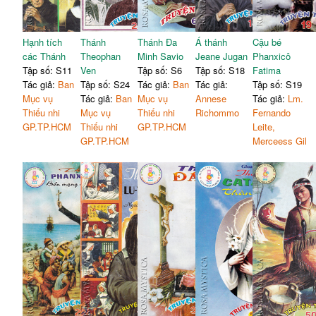
Hạnh tích
Thánh
Thánh Đa
Á thánh
Cậu bé
các Thánh
Theophan
Minh Savio
Jeane Jugan
Phanxicô
Tập số: S11
Ven
Tập số: S6
Tập số: S18
Fatima
Tác giả:
Ban
Tập số: S24
Tác giả:
Ban
Tác giả:
Tập số: S19
Mục vụ
Tác giả:
Ban
Mục vụ
Annese
Tác giả:
Lm.
Thiếu nhi
Mục vụ
Thiếu nhi
Richommo
Fernando
GP.TP.HCM
Thiếu nhi
GP.TP.HCM
Leite,
GP.TP.HCM
Merceess Gil