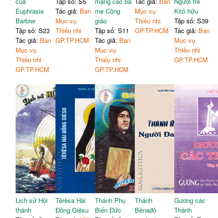
của
Tập số: S5
mạng các bà
Tác giả:
Ban
Người trẻ
Euphrasie
Tác giả:
Ban
mẹ Công
Mục vụ
Kitô hữu
Barbier
Mục vụ
giáo
Thiếu nhi
Tập số: S39
Tập số: S23
Thiếu nhi
Tập số: S11
GP.TP.HCM
Tác giả:
Ban
Tác giả:
Ban
GP.TP.HCM
Tác giả:
Ban
Mục vụ
Mục vụ
Mục vụ
Thiếu nhi
Thiếu nhi
Thiếu nhi
GP.TP.HCM
GP.TP.HCM
GP.TP.HCM
Lịch sử Hội
Têrêsa Hài
Thánh Phụ
Thánh
Gương các
thánh
Đồng Giêsu
Biển Đức
Bênađô
Thánh