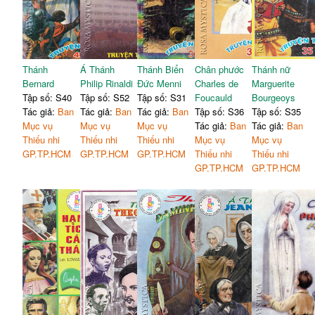
Thánh
Á Thánh
Thánh Biển
Chân phước
Thánh nữ
Bernard
Philip Rinaldi
Đức Menni
Charles de
Marguerite
Tập số: S40
Tập số: S52
Tập số: S31
Foucauld
Bourgeoys
Tác giả:
Ban
Tác giả:
Ban
Tác giả:
Ban
Tập số: S36
Tập số: S35
Mục vụ
Mục vụ
Mục vụ
Tác giả:
Ban
Tác giả:
Ban
Thiếu nhi
Thiếu nhi
Thiếu nhi
Mục vụ
Mục vụ
GP.TP.HCM
GP.TP.HCM
GP.TP.HCM
Thiếu nhi
Thiếu nhi
GP.TP.HCM
GP.TP.HCM