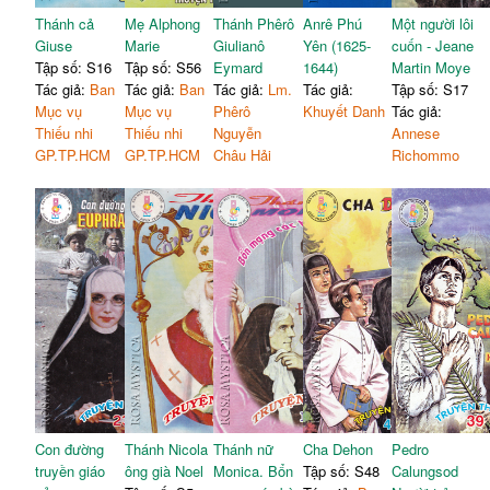
Thánh cả
Mẹ Alphong
Thánh Phêrô
Anrê Phú
Một người lôi
Giuse
Marie
Giulianô
Yên (1625-
cuốn - Jeane
Tập số: S16
Tập số: S56
Eymard
1644)
Martin Moye
Tác giả:
Ban
Tác giả:
Ban
Tác giả:
Lm.
Tác giả:
Tập số: S17
Mục vụ
Mục vụ
Phêrô
Khuyết Danh
Tác giả:
Thiếu nhi
Thiếu nhi
Nguyễn
Annese
GP.TP.HCM
GP.TP.HCM
Châu Hải
Richommo
Con đường
Thánh Nicola
Thánh nữ
Cha Dehon
Pedro
truyền giáo
ông già Noel
Monica. Bổn
Tập số: S48
Calungsod