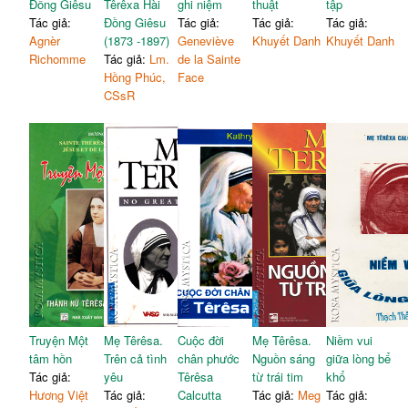
Đồng Giêsu
Têrêxa Hài
ghi niệm
thuật
tập
Tác giả:
Đồng Giêsu
Tác giả:
Tác giả:
Tác giả:
Agnèr
(1873 -1897)
Geneviève
Khuyết Danh
Khuyết Danh
Richomme
Tác giả:
Lm.
de la Sainte
Hồng Phúc,
Face
CSsR
Truyện Một
Mẹ Têrêsa.
Cuộc đời
Mẹ Têrêsa.
Niềm vui
tâm hồn
Trên cả tình
chân phước
Nguồn sáng
giữa lòng bể
Tác giả:
yêu
Têrêsa
từ trái tim
khổ
Hương Việt
Tác giả:
Calcutta
Tác giả:
Meg
Tác giả: