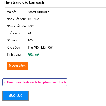
Hiện trạng các bản sách
Mã số:
335MC0010017
Nhà xuất bản:
Tri Thức
Năm xuất bản:
2025
Khổ sách:
24
Số trang:
260
Kho sách:
Thư Viện Mân Côi
Tình trạng:
Hiện có
Mượn sách
» Thêm vào danh sách tác phẩm yêu thích
MỤC LỤC