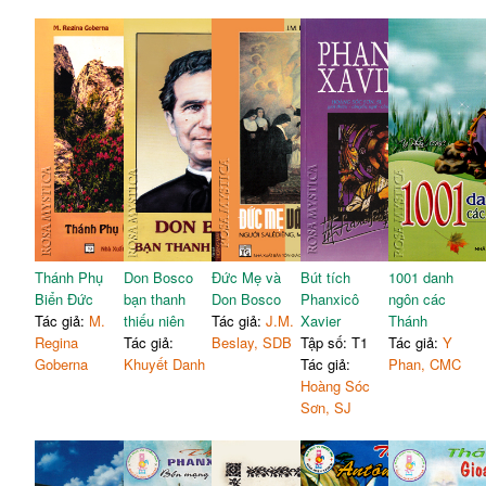
Thánh Phụ
Don Bosco
Đức Mẹ và
Bút tích
1001 danh
Biển Đức
bạn thanh
Don Bosco
Phanxicô
ngôn các
Tác giả:
M.
thiếu niên
Tác giả:
J.M.
Xavier
Thánh
Regina
Tác giả:
Beslay, SDB
Tập số: T1
Tác giả:
Y
Goberna
Khuyết Danh
Tác giả:
Phan, CMC
Hoàng Sóc
Sơn, SJ