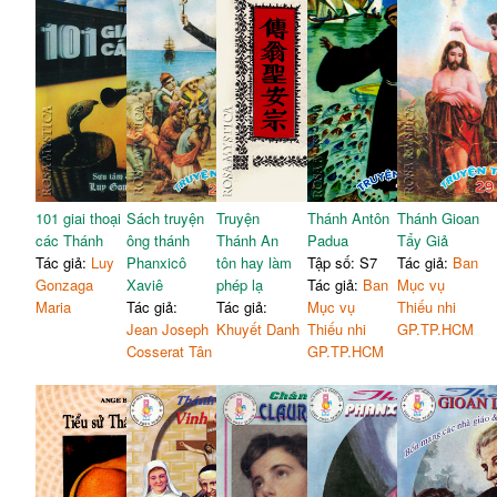
101 giai thoại
Sách truyện
Truyện
Thánh Antôn
Thánh Gioan
các Thánh
ông thánh
Thánh An
Padua
Tẩy Giả
Tác giả:
Luy
Phanxicô
tôn hay làm
Tập số: S7
Tác giả:
Ban
Gonzaga
Xaviê
phép lạ
Tác giả:
Ban
Mục vụ
Maria
Tác giả:
Tác giả:
Mục vụ
Thiếu nhi
Jean Joseph
Khuyết Danh
Thiếu nhi
GP.TP.HCM
Cosserat Tân
GP.TP.HCM