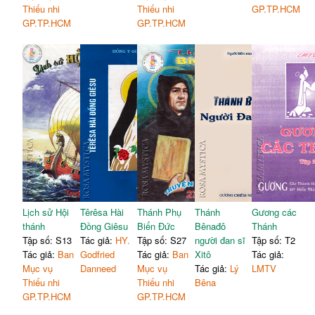
Thiếu nhi
Thiếu nhi
GP.TP.HCM
GP.TP.HCM
GP.TP.HCM
Lịch sử Hội
Têrêsa Hài
Thánh Phụ
Thánh
Gương các
thánh
Đồng Giêsu
Biển Đức
Bênađô
Thánh
Tập số: S13
Tác giả:
HY.
Tập số: S27
người đan sĩ
Tập số: T2
Tác giả:
Ban
Godfried
Tác giả:
Ban
Xitô
Tác giả:
Mục vụ
Danneed
Mục vụ
Tác giả:
Lý
LMTV
Thiếu nhi
Thiếu nhi
Bêna
GP.TP.HCM
GP.TP.HCM