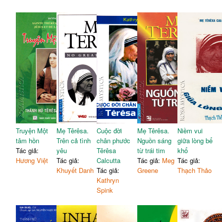
Truyện Một
Mẹ Têrêsa.
Cuộc đời
Mẹ Têrêsa.
Niềm vui
tâm hồn
Trên cả tình
chân phước
Nguồn sáng
giữa lòng bể
Tác giả:
yêu
Têrêsa
từ trái tim
khổ
Hương Việt
Tác giả:
Calcutta
Tác giả:
Meg
Tác giả:
Khuyết Danh
Tác giả:
Greene
Thạch Thảo
Kathryn
Spink