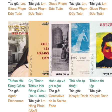
Tác giả:
Lm.
Tác giả:
Lm.
Giuse Phạm
Tác giả:
Lm.
Tác giả:
Lm.
Giuse Phạm
Giuse Phạm
Đức Tuấn
Giuse Phạm
Giuse Phạm
Đức Tuấn
Đức Tuấn
Đức Tuấn
Đức Tuấn
Têrêsa Hài
Chị Thánh
Huấn dụ và
Thủ bản tự
Têrêsa thi
Đồng Giêsu
Têrêxa Hài
ghi niệm
thuật
tập
Tác giả:
Đồng Giêsu
Tác giả:
Tác giả:
Tác giả:
Agnèr
(1873 -1897)
Geneviève
Khuyết Danh
Khuyết Danh
Richomme
Tác giả:
Lm.
de la Sainte
Hồng Phúc,
Face
CSsR