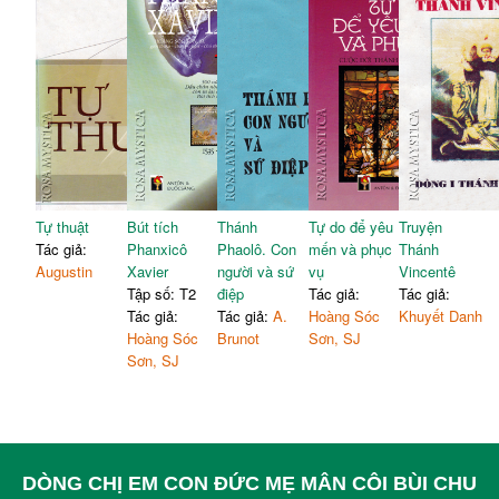
Tự thuật
Bút tích
Thánh
Tự do để yêu
Truyện
Tác giả:
Phanxicô
Phaolô. Con
mến và phục
Thánh
Augustin
Xavier
người và sứ
vụ
Vincentê
Tập số: T2
điệp
Tác giả:
Tác giả:
Tác giả:
Tác giả:
A.
Hoàng Sóc
Khuyết Danh
Hoàng Sóc
Brunot
Sơn, SJ
Sơn, SJ
DÒNG CHỊ EM CON ĐỨC MẸ MÂN CÔI BÙI CHU