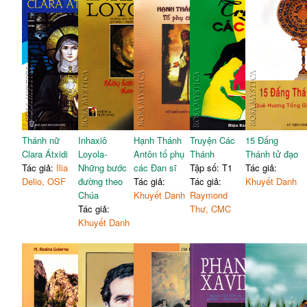
Thánh nữ
Inhaxiô
Hạnh Thánh
Truyện Các
15 Đấng
Clara Átxidi
Loyola-
Antôn tổ phụ
Thánh
Thánh tử đạo
Tác giả:
Ilia
Những bước
các Đan sĩ
Tập số: T1
Tác giả:
Delio, OSF
đường theo
Tác giả:
Tác giả:
Khuyết Danh
Chúa
Khuyết Danh
Raymond
Tác giả:
Thư, CMC
Khuyết Danh