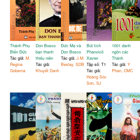
Thánh Phụ
Don Bosco
Đức Mẹ và
Bút tích
1001 danh
Biển Đức
bạn thanh
Don Bosco
Phanxicô
ngôn các
Tác giả:
M.
thiếu niên
Tác giả:
J.M.
Xavier
Thánh
Regina
Tác giả:
Beslay, SDB
Tập số: T1
Tác giả:
Y
Goberna
Khuyết Danh
Tác giả:
Phan, CMC
Hoàng Sóc
Sơn, SJ