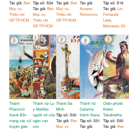
Tác giả:
Ban
Tập số: S24
Tác giả:
Ban
Tác giả:
Tập số: S19
Mục vụ
Tác giả:
Ban
Mục vụ
Annese
Tác giả:
Lm.
Thiếu nhi
Mục vụ
Thiếu nhi
Richommo
Fernando
GP.TP.HCM
Thiếu nhi
GP.TP.HCM
Leite,
GP.TP.HCM
Merceess Gil
Thánh
Thánh nữ Lu-
Thánh Đa
Thánh nữ
Chân phước
Phanxicô
y Marillac
Minh
Catarina
Kateri
Xaviê Bổn
người nữ của
Tập số: S30
thành Siena
Tekakwitha
mạng các xứ
ngàn vạn
Tác giả:
Ban
Tập số: S51
Tập số: S50
truyền giáo
con
Mục vụ
Tác giả:
Tác giả:
Ban