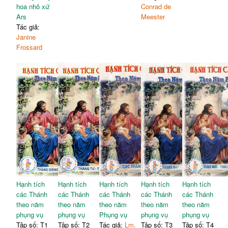
hoa nhỏ xứ
Conrad de
Ars
Meester
Tác giả:
Janine
Frossard
Hạnh tích
Hạnh tích
Hạnh tích
Hạnh tích
Hạnh tích
các Thánh
các Thánh
các Thánh
các Thánh
các Thánh
theo năm
theo năm
theo năm
theo năm
theo năm
phụng vụ
phụng vụ
Phụng vụ
phụng vụ
phụng vụ
Tập số: T1
Tập số: T2
Tác giả:
Lm.
Tập số: T3
Tập số: T4