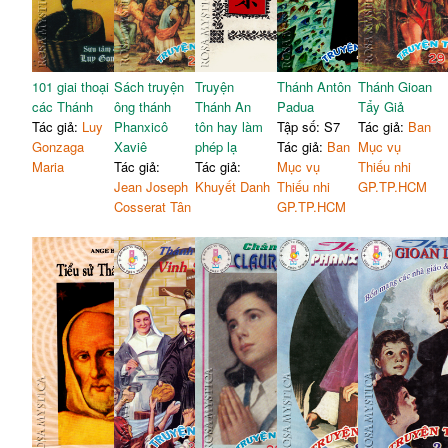
101 giai thoại
Sách truyện
Truyện
Thánh Antôn
Thánh Gioan
các Thánh
ông thánh
Thánh An
Padua
Tẩy Giả
Tác giả:
Luy
Phanxicô
tôn hay làm
Tập số: S7
Tác giả:
Ban
Gonzaga
Xaviê
phép lạ
Tác giả:
Ban
Mục vụ
Maria
Tác giả:
Tác giả:
Mục vụ
Thiếu nhi
Jean Joseph
Khuyết Danh
Thiếu nhi
GP.TP.HCM
Cosserat Tân
GP.TP.HCM