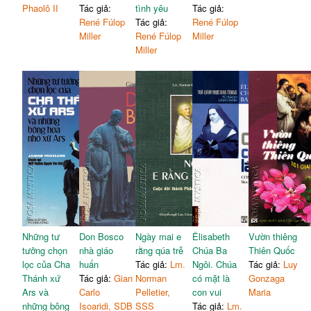
Phaolô II
Tác giả:
tình yêu
Tác giả:
René Fúlop
Tác giả:
René Fúlop
Miller
René Fúlop
Miller
Miller
Những tư
Don Bosco
Ngày mai e
Êlisabeth
Vườn thiêng
tưởng chọn
nhà giáo
rằng qúa trễ
Chúa Ba
Thiên Quốc
lọc của Cha
huấn
Tác giả:
Lm.
Ngôi. Chúa
Tác giả:
Luy
Thánh xứ
Tác giả:
Gian
Norman
có mặt là
Gonzaga
Ars và
Carlo
Pelletier,
con vui
Maria
những bông
Isoaridi, SDB
SSS
Tác giả:
Lm.