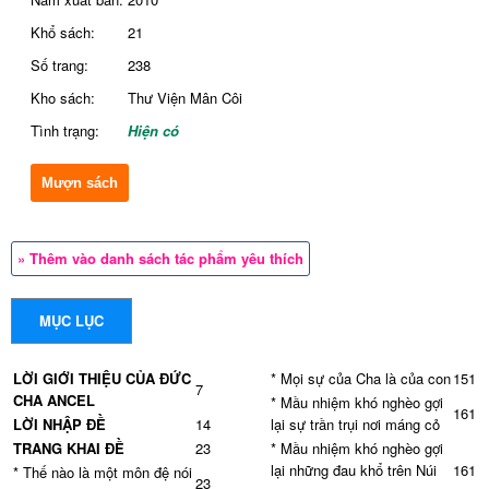
Khổ sách:
21
Số trang:
238
Kho sách:
Thư Viện Mân Côi
Tình trạng:
Hiện có
Mượn sách
» Thêm vào danh sách tác phẩm yêu thích
MỤC LỤC
LỜI GIỚI THIỆU CỦA ĐỨC
* Mọi sự của Cha là của con
151
7
CHA ANCEL
* Mầu nhiệm khó nghèo gợi
161
LỜI NHẬP ĐỀ
14
lại sự trần trụi nơi máng cỏ
TRANG KHAI ĐỀ
23
* Mầu nhiệm khó nghèo gợi
lại những đau khổ trên Núi
161
* Thế nào là một môn đệ nói
23