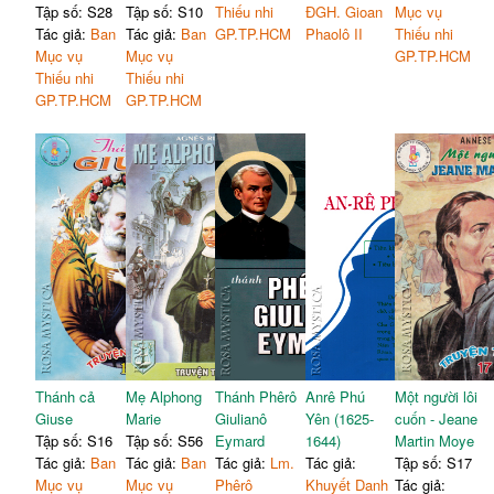
Tập số: S28
Tập số: S10
Thiếu nhi
ĐGH. Gioan
Mục vụ
Tác giả:
Ban
Tác giả:
Ban
GP.TP.HCM
Phaolô II
Thiếu nhi
Mục vụ
Mục vụ
GP.TP.HCM
Thiếu nhi
Thiếu nhi
GP.TP.HCM
GP.TP.HCM
Thánh cả
Mẹ Alphong
Thánh Phêrô
Anrê Phú
Một người lôi
Giuse
Marie
Giulianô
Yên (1625-
cuốn - Jeane
Tập số: S16
Tập số: S56
Eymard
1644)
Martin Moye
Tác giả:
Ban
Tác giả:
Ban
Tác giả:
Lm.
Tác giả:
Tập số: S17
Mục vụ
Mục vụ
Phêrô
Khuyết Danh
Tác giả: