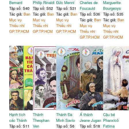
Bernard
Philip Rinaldi
Đức Menni
Charles de
Marguerite
Tập số: S40
Tập số: S52
Tập số: S31
Foucauld
Bourgeoys
Tác giả:
Ban
Tác giả:
Ban
Tác giả:
Ban
Tập số: S36
Tập số: S35
Mục vụ
Mục vụ
Mục vụ
Tác giả:
Ban
Tác giả:
Ban
Thiếu nhi
Thiếu nhi
Thiếu nhi
Mục vụ
Mục vụ
GP.TP.HCM
GP.TP.HCM
GP.TP.HCM
Thiếu nhi
Thiếu nhi
GP.TP.HCM
GP.TP.HCM
Hạnh tích
Thánh
Thánh Đa
Á thánh
Cậu bé
các Thánh
Theophan
Minh Savio
Jeane Jugan
Phanxicô
Tập số: S11
Ven
Tập số: S6
Tập số: S18
Fatima