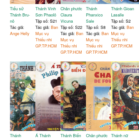
Tiểu sử
Thánh Vinh
Chân phước
Thánh
Thánh Gioan
Thánh Bru-
Sơn Phaolô
Claura
Phanxico
Lasalle
nô
Tập số: S21
Vicuna
Sale
Tập số: S2
Tác giả:
Tác giả:
Ban
Tập số: S22
Tập số: S8
Tác giả:
Ban
Ange Helly
Mục vụ
Tác giả:
Ban
Tác giả:
Ban
Mục vụ
Thiếu nhi
Mục vụ
Mục vụ
Thiếu nhi
GP.TP.HCM
Thiếu nhi
Thiếu nhi
GP.TP.HCM
GP.TP.HCM
GP.TP.HCM
Thánh
Á Thánh
Thánh Biển
Chân phước
Thánh nữ