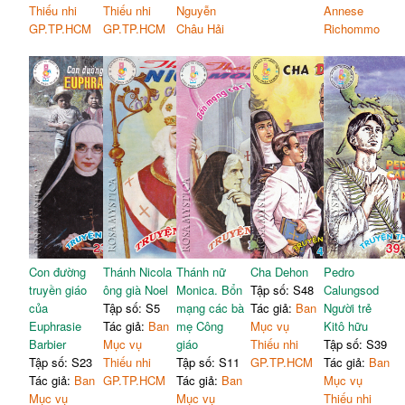
Thiếu nhi
Thiếu nhi
Nguyễn
Annese
GP.TP.HCM
GP.TP.HCM
Châu Hải
Richommo
Con đường
Thánh Nicola
Thánh nữ
Cha Dehon
Pedro
truyền giáo
ông già Noel
Monica. Bổn
Tập số: S48
Calungsod
của
Tập số: S5
mạng các bà
Tác giả:
Ban
Người trẻ
Euphrasie
Tác giả:
Ban
mẹ Công
Mục vụ
Kitô hữu
Barbier
Mục vụ
giáo
Thiếu nhi
Tập số: S39
Tập số: S23
Thiếu nhi
Tập số: S11
GP.TP.HCM
Tác giả:
Ban
Tác giả:
Ban
GP.TP.HCM
Tác giả:
Ban
Mục vụ
Mục vụ
Mục vụ
Thiếu nhi