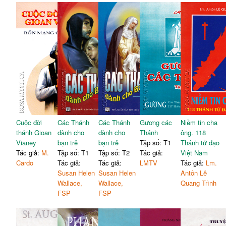
Cuộc đời
Các Thánh
Các Thánh
Gương các
Niềm tin cha
thánh Gioan
dành cho
dành cho
Thánh
ông. 118
Vianey
bạn trẻ
bạn trẻ
Tập số: T1
Thánh tử đạo
Tác giả:
M.
Tập số: T1
Tập số: T2
Tác giả:
Việt Nam
Cardo
Tác giả:
Tác giả:
LMTV
Tác giả:
Lm.
Susan Helen
Susan Helen
Antôn Lê
Wallace,
Wallace,
Quang Trình
FSP
FSP