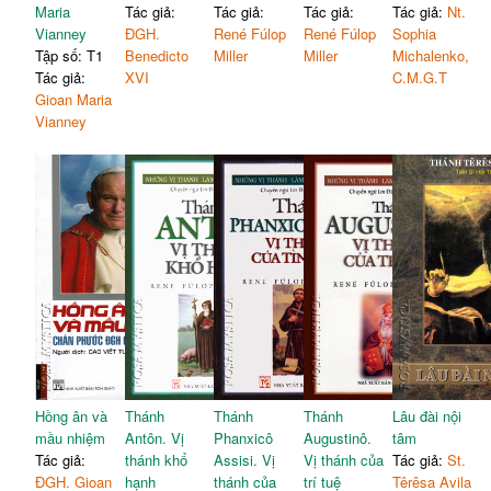
Maria
Tác giả:
Tác giả:
Tác giả:
Tác giả:
Nt.
Vianney
ĐGH.
René Fúlop
René Fúlop
Sophia
Tập số: T1
Benedicto
Miller
Miller
Michalenko,
Tác giả:
XVI
C.M.G.T
Gioan Maria
Vianney
Hồng ân và
Thánh
Thánh
Thánh
Lâu đài nội
mầu nhiệm
Antôn. Vị
Phanxicô
Augustinô.
tâm
Tác giả:
thánh khổ
Assisi. Vị
Vị thánh của
Tác giả:
St.
ĐGH. Gioan
hạnh
thánh của
trí tuệ
Têrêsa Avila