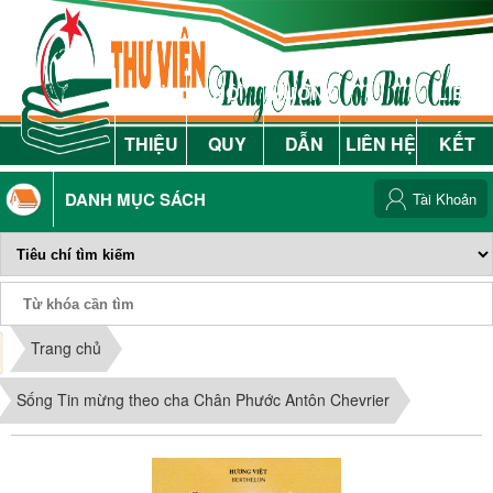
GIỚI
NỘI
HƯỚNG
LIÊN
THIỆU
QUY
DẪN
LIÊN HỆ
KẾT
DANH MỤC SÁCH
Tài Khoản
Phiếu Sách
Trang chủ
Sống Tin mừng theo cha Chân Phước Antôn Chevrier