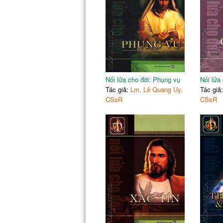
Thành thật với chính mình
Trò chuyện thân tình với Chúa
Tiếng của lương tâm
Không đọc kinh thánh vì mất đôi kính
Khác biệt giữa thật và giả
Lời nói của kẻ xấu như rắn rít
Việc gì cũng có người biết
Nối lửa cho đời: Phụng vụ
Nối lửa 
Phần 2: SÁM HỐI
Tác giả:
Lm. Lê Quang Uy,
Tác giả
Chỉ một kinh Lạy Cha thôi!
CSsR
CSsR
Ông nhà giàu và nhà hiền triết
Hoán cải một tâm hồn
Những gì tôi biết về Đức Kitô
Hãy dọn chỗ ở cho đời sau
Hoán cải như vua Đavít
Sống thật sự cho Nước Trời
Chiếc quần của cha xứ
“Tôi đã đánh mất cuộc sống”
Lời nguyện của một thanh niên bị AIDS
Tự thú ca
Bệnh của tôi đã được chừa lành