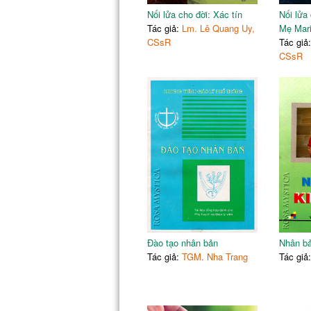
Lòng bao dung có thể hoán cải tâm hồn
Nối lửa cho đời: Xác tín
Nối lửa
Mùa Chay
Tác giả:
Lm. Lê Quang Uy,
Mẹ Mar
Nói chuyện ăn chay
CSsR
Tác giả
Hiện tượng mất trí nhớ
CSsR
Người phóng viên của Chúa
Lòng trung thực quả cảm
Bao dung là gì ?
Lòng tham sẽ quật ngã
Nếu Chúa Giêsu đến thăm nhà bạn
Sẽ không bao giờ nói dối nữa
Phần 3: KHÓ NGHÈO
Của cải dễ làm hư con người
Làm cho chính Chúa Giêsu
Đào tạo nhân bản
Nhân bả
Tác giả:
TGM. Nha Trang
Tác giả