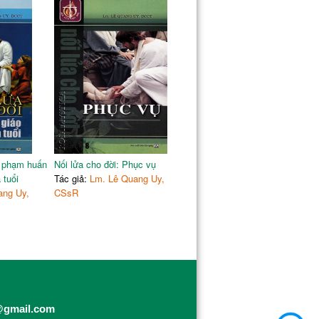
ư phạm huấn
Nối lửa cho đời: Phục vụ
 tuổi
Tác giả:
Lm. Lê Quang Uy,
ang Uy,
CSsR
@gmail.com