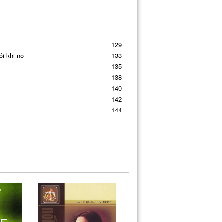
129
ói khi no
133
135
138
140
142
144
 thỏa mãn
146
148
150
152
155
ủa đời em
157
162
165
167
169