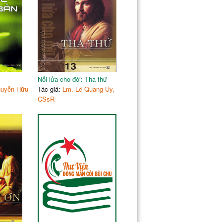
172
175
178
181
185
188
190
Nối lửa cho đời: Tha thứ
192
guyễn Hữu
Tác giả:
Lm. Lê Quang Uy,
195
CSsR
197
200
202
ọng
204
206
208
210
213
215
t xấu
217
 nơi kẻ khác
219