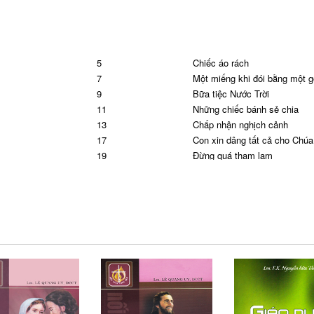
5
Chiếc áo rách
7
Một miếng khi đói bằng một g
9
Bữa tiệc Nước Trời
11
Những chiếc bánh sẻ chia
13
Chấp nhận nghịch cảnh
17
Con xin dâng tất cả cho Chúa
19
Đừng quá tham lam
23
Con người không bao giờ biết
27
Làm sao được phước bền lâu
29
Nghèo khổ hay giàu có
33
Giàu mà keo kiệt
35
Phần 4: KHIÊM TỐN
36
Cô mãi là cô giáo tuyệt vời c
39
Thêm một lần nữa!
41
Bài học của sự phô trương
43
Nụ cười của mẹ
45
Tảng đá chắn đường