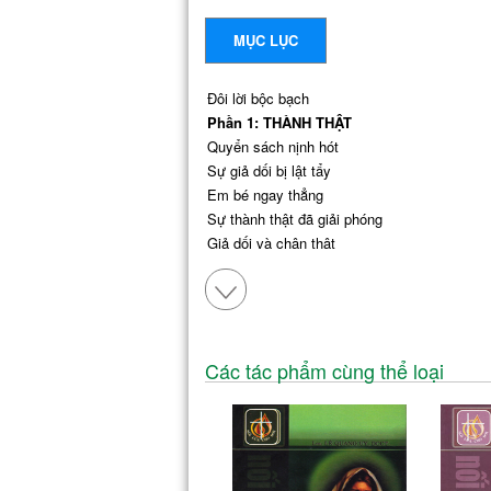
MỤC LỤC
Đôi lời bộc bạch
Phần 1: THÀNH THẬT
Quyển sách nịnh hót
Sự giả dối bị lật tẩy
Em bé ngay thẳng
Sự thành thật đã giải phóng
Giả dối và chân thật
Người mở hàng
Dám nhận lỗi
Thật và giả
Dâng lên Chúa lòng quỷ quyệt của mình
Phải để cho Thiên Chúa biết một vài việc
Các tác phẩm cùng thể loại
Bạn thân đúng nghĩa
Bức tranh giả
Thái độ trước những kẻ vu oan
Giả chết
Bị tù còn hơn bị lương tâm cắn rứt