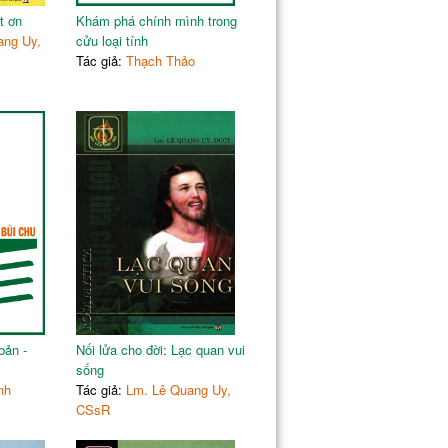
nh
221
t ơn
Khám phá chính mình trong
223
ang Uy,
cửu loại tính
225
Tác giả:
Thạch Thảo
227
229
231
234
236
238
241
243
245
247
bản -
Nối lửa cho đời: Lạc quan vui
sống
nh
Tác giả:
Lm. Lê Quang Uy,
CSsR