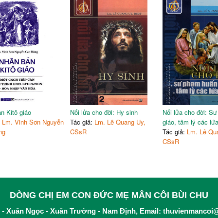
n Kitô giáo
Nối lửa cho đời: Hy sinh
Nối lửa cho đời: S
:
Lm. Vinh Sơn Nguyễn
Tác giả:
Lm. Lê Quang Uy,
giáo, tâm lý các lứa
ng
CSsR
Tác giả:
Lm. Lê Qu
CSsR
DÒNG CHỊ EM CON ĐỨC MẸ MÂN CÔI BÙI CHU
 - Xuân Ngọc - Xuân Trường - Nam Định, Email:
thuvienmancoi