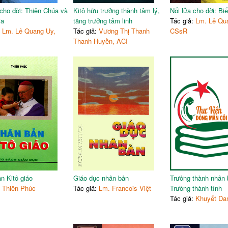
93
Muốn làm một ân nhân ẩn da
 cho đời: Thiên Chúa và
Kitô hữu trưởng thành tâm lý,
Nối lửa cho đời: Biế
95
Lòng tử tế
ia
tăng trưởng tâm linh
Tác giả:
Lm. Lê Qu
99
Phần thưởng cho người tử tế
:
Lm. Lê Quang Uy,
Tác giả:
Vương Thị Thanh
CSsR
103
Nhịn nhục và nhẫn nại
Thanh Huyền, ACI
106
Vị nể
109
Cách giữ lòng khiêm nhường
112
Sự khiêm tốn
116
Cần phải quỳ xuống
118
Ai hơn ai ?
121
Tự hào biết hết mọi sự
123
Biết lắng nghe và phục thiện
125
Người phê bình ta cần cho ta
127
Mục lục
n Kitô giáo
Giáo dục nhân bản
Trưởng thành nhân 
:
Thiên Phúc
Tác giả:
Lm. Francois Việt
Trưởng thành tính
Tác giả:
Khuyết Da