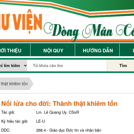
IỚI THIỆU
NỘI QUY
HƯỚNG DẪN
Tìm
 thật khiêm tốn
Nối lửa cho đời: Thành thật khiêm tốn
Tác giả:
Lm. Lê Quang Uy, CSsR
Ký hiệu tác giả:
LE-U
DDC:
268.4 - Giáo dục Đức tin và nhân bản