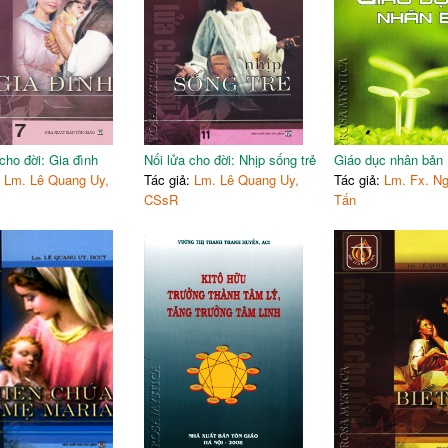
47
Nhịn nhục trong yêu thương
50
Đóa hoa tầm thường
52
Thói khoe khoang hợm hĩnh
54
Những công việc phải làm
56
Trái tim con người
58
Nghĩ về sự chết
60
Người thợ đồng hồ chí thánh
cho đời: Gia đình
Nối lửa cho đời: Nhịp sống trẻ
Giáo dục nhân bản
63
Phụng sự Thiên Chúa
:
Lm. Lê Quang Uy,
Tác giả:
Lm. Lê Quang Uy,
Tác giả:
Lm. Fx. N
65
Niềm tin trong cơn giông tố
CSsR
Tấn
67
Ngọn đèn trong đêm tối
69
Báu vật
71
Niềm lạc quan hồn nhiên
73
Đừng tự xem mình là quan tr
76
Phục vụ trong khiêm nhường
78
Con tàu Titanic
80
Tự mãn vì đạo đức
83
Một bài giảng sống động
86
Cuộc họp giao ban của quỷ
89
Giúp người khác chừa một tậ
91
Khiêm nhường là sẵn lòng học