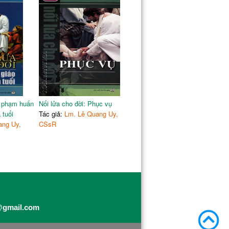
ư phạm huấn
Nối lửa cho đời: Phục vụ
 tuổi
Tác giả:
Lm. Lê Quang Uy,
ang Uy,
CSsR
@gmail.com