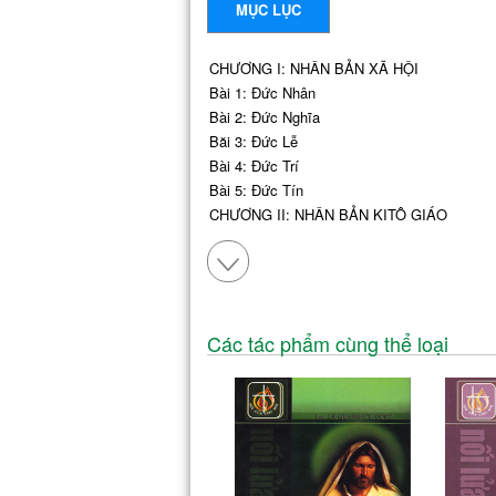
MỤC LỤC
CHƯƠNG I: NHÂN BẢN XÃ HỘI
Bài 1: Đức Nhân
Bài 2: Đức Nghĩa
Băi 3: Đức Lễ
Bài 4: Đức Trí
Bài 5: Đức Tín
CHƯƠNG II: NHÂN BẢN KITÔ GIÁO
Bài 1: Đức Khôn Ngoan
Bài 2: Đức Công Bình
Bài 3: Đức Can Đảm
Bài 4: Đức Tiết Độ
Bài 5: Đức Tin
Các tác phẩm cùng thể loại