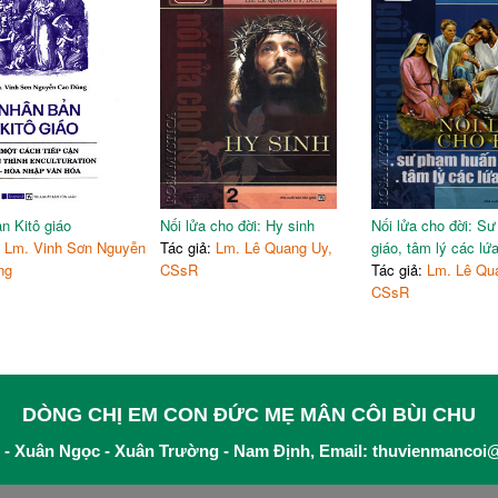
n Kitô giáo
Nối lửa cho đời: Hy sinh
Nối lửa cho đời: S
:
Lm. Vinh Sơn Nguyễn
Tác giả:
Lm. Lê Quang Uy,
giáo, tâm lý các lứa
ng
CSsR
Tác giả:
Lm. Lê Qu
CSsR
DÒNG CHỊ EM CON ĐỨC MẸ MÂN CÔI BÙI CHU
 - Xuân Ngọc - Xuân Trường - Nam Định, Email:
thuvienmancoi