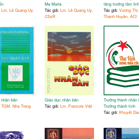
ốn
Mẹ Maria
tăng trưởng tâm lin
:
Lm. Lê Quang Uy,
Tác giả:
Lm. Lê Quang Uy,
Tác giả:
Vương Thị
CSsR
Thanh Huyền, ACI
 nhân bản
Giáo dục nhân bản
Trưởng thành nhân 
:
TGM. Nha Trang
Tác giả:
Lm. Francois Việt
Trưởng thành tính
Tác giả:
Khuyết Da