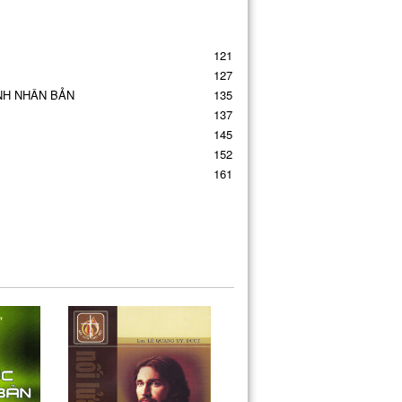
121
127
NH NHÂN BẢN
135
137
145
152
161
167
174
180
185