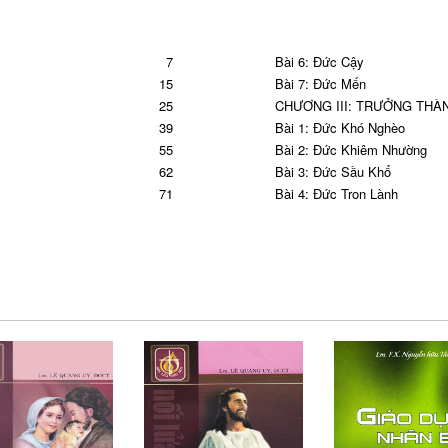
7
Bài 6: Đức Cậy
15
Bài 7: Đức Mến
25
CHƯƠNG III: TRƯỞNG THÀ
39
Bài 1: Đức Khó Nghèo
55
Bài 2: Đức Khiêm Nhường
62
Bài 3: Đức Sầu Khổ
71
Bài 4: Đức Trọn Lành
75
Bài 5: Đức Bác Ái
83
Bài 6: Đức Trong Sạch
91
Bài 7: Đức Hoà Thuận
102
Bài 8: Đức Hy Sinh
109