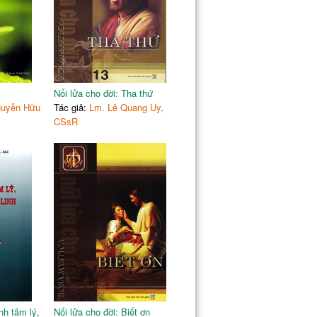
Nối lửa cho đời: Tha thứ
guyễn Hữu
Tác giả:
Lm. Lê Quang Uy,
CSsR
nh tâm lý,
Nối lửa cho đời: Biết ơn