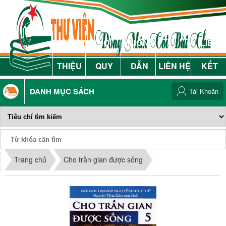
GIỚI
NỘI
HƯỚNG
LIÊN
THIỆU
QUY
DẪN
LIÊN HỆ
KẾT
DANH MỤC SÁCH
Tài Khoản
Phiếu Sách
Trang chủ
Cho trần gian được sống