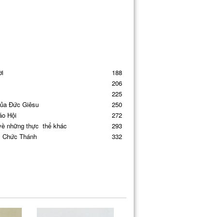
ời
188
206
225
của Đức Giêsu
250
áo Hội
272
 về những thực thể khác
293
: Chức Thánh
332
: Quyền cai quản
363
388
421
nh
453
488