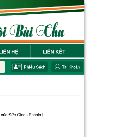
LIÊN HỆ
LIÊN KẾT
Phiếu Sách
Tài Khoản
m của Đức Gioan Phaolo I