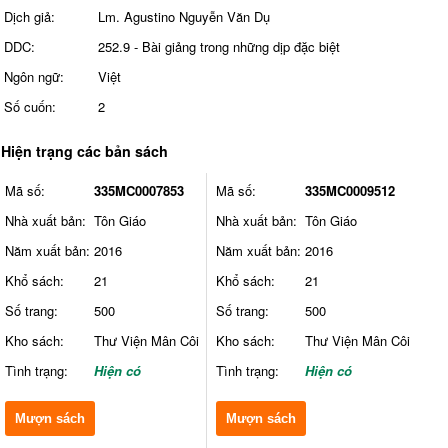
Dịch giả:
Lm. Agustino Nguyễn Văn Dụ
DDC:
252.9 - Bài giảng trong những dịp đặc biệt
Ngôn ngữ:
Việt
Số cuốn:
2
Hiện trạng các bản sách
Mã số:
335MC0007853
Mã số:
335MC0009512
Nhà xuất bản:
Tôn Giáo
Nhà xuất bản:
Tôn Giáo
Năm xuất bản:
2016
Năm xuất bản:
2016
Khổ sách:
21
Khổ sách:
21
Số trang:
500
Số trang:
500
Kho sách:
Thư Viện Mân Côi
Kho sách:
Thư Viện Mân Côi
Tình trạng:
Hiện có
Tình trạng:
Hiện có
Mượn sách
Mượn sách