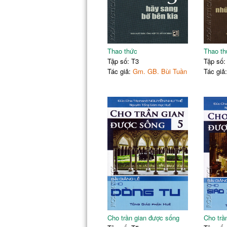
Thao thức
Thao th
Tập số: T3
Tập số:
Tác giả:
Gm. GB. Bùi Tuần
Tác giả
Cho trần gian được sống
Cho trầ