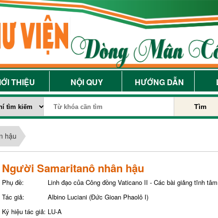
IỚI THIỆU
NỘI QUY
HƯỚNG DẪN
Tìm
n hậu
Người Samaritanô nhân hậu
Phụ đề:
Linh đạo của Công đồng Vaticano II - Các bài giảng tĩnh tâ
Tác giả:
Albino Luciani (Đức Gioan Phaolô I)
Ký hiệu tác giả:
LU-A