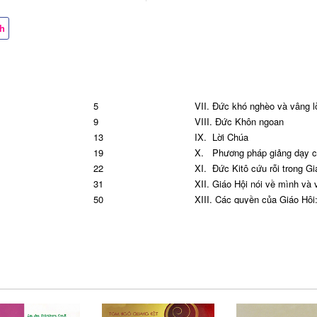
ch
5
VII.
Đức khó nghèo và vâng l
9
VIII.
Đức Khôn ngoan
13
IX.
Lời Chúa
19
X.
Phương pháp giảng dạy 
22
XI.
Đức Kitô cứu rỗi trong Gi
31
XII.
Giáo Hội nói về mình và
50
XIII.
Các quyền của Giáo Hội
66
XIV.
Các quyền của Giáo Hội
85
XV.
Phụng Vụ
104
XVI.
Các Bí Tích
122
XVII.
Cầu nguyện và hãm mì
144
Chờ ngày Ngài trở lại
144