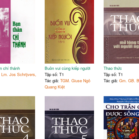
n chí thánh
Buồn vui cùng kiếp người
Thao thức
:
Lm. Jos Schrijvers,
Tập số: T1
Tập số: T1
Tác giả:
TGM. Giuse Ngô
Tác giả:
Gm. GB. B
Quang Kiệt