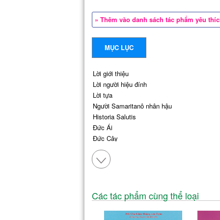
» Thêm vào danh sách tác phẩm yêu thí
MỤC LỤC
Lời giới thiệu
Lời người hiệu đính
Lời tựa
Người Samaritanô nhân hậu
Historia Salutis
Đức Ái
Đức Cậy
I.
Tội trọng
II.
Sự hâm hẩm
III.
Sự chết
IV.
Các loài thọ tạo
V.
Đức hiền lành và khiêm nhường
Các tác phẩm cùng thể loại
VI.
Đức khiết tịnh