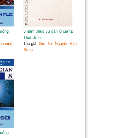
 sống
5 năm phục vụ dân Chúa tại
Thái Bình
êphanô
Tác giả:
Gm. Fx. Nguyễn Văn
Sang
 sống