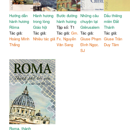
Hướng dẫn
Hành hương
Bước đường
Những câu
Dấu thiêng
hành hương
trong lòng
hành hương
chuyện tại
miền Đất
Rôma
Giáo hội
Tập số: T1
Giêrusalem
Thánh
Tác giả:
Tác giả:
Tác giả:
Gm.
Tác giả:
Tác giả:
Hoàng Minh
Nhiều tác giả
Fx. Nguyễn
Giuse Phạm
Giuse Trần
Thắng
Văn Sang
Đình Ngọc.
Duy Tâm
SJ
Roma, thành