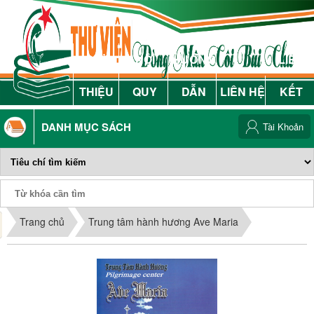
GIỚI
NỘI
HƯỚNG
LIÊN
THIỆU
QUY
DẪN
LIÊN HỆ
KẾT
DANH MỤC SÁCH
Tài Khoản
Phiếu Sách
Trang chủ
Trung tâm hành hương Ave Maria