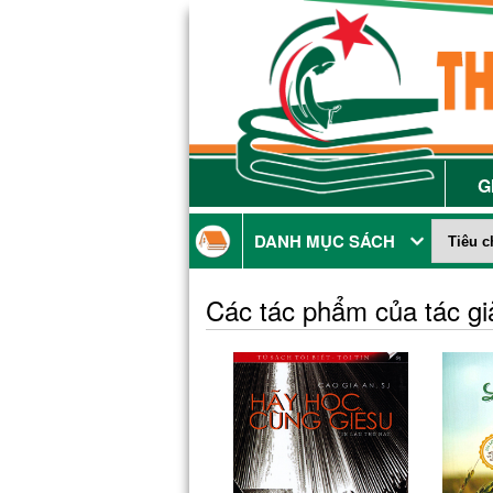
G
DANH MỤC SÁCH
Các tác phẩm của tác g