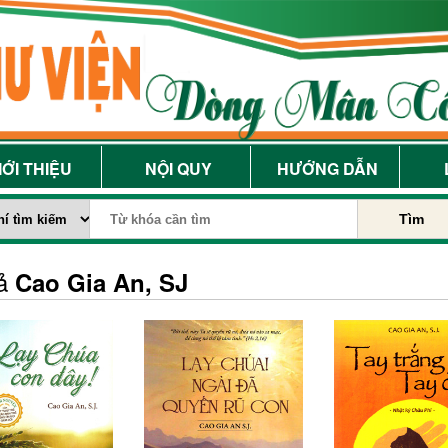
IỚI THIỆU
NỘI QUY
HƯỚNG DẪN
Tìm
iả
Cao Gia An, SJ