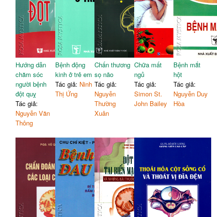
Hướng dẫn
Bệnh động
Chấn thương
Chữa mất
Bệnh mắt
chăm sóc
kinh ở trẻ em
sọ não
ngủ
hột
người bệnh
Tác giả:
Ninh
Tác giả:
Tác giả:
Tác giả:
đột quỵ
Thị Ứng
Nguyễn
Simon St.
Nguyễn Duy
Tác giả:
Thường
John Bailey
Hòa
Nguyễn Văn
Xuân
Thông