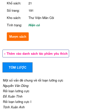
Khổ sách:
21
Số trang:
191
Kho sách:
Thư Viện Mân Côi
Tình trạng:
Hiện có
Mượn sách
» Thêm vào danh sách tác phẩm yêu thích
TÓM LƯỢC
Một số vấn đề chung về rối loạn lưỡng cực
Nguyễn Văn Dũng
Rối loạn lưỡng cực
Đỗ Xuân Tĩnh
Rối loạn lưỡng cực I
Trịnh Xuân Anh