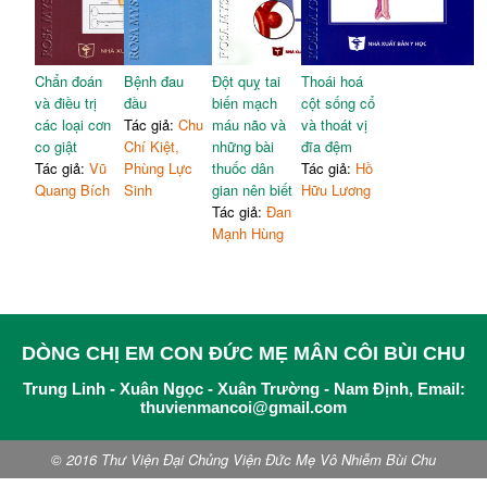
Chẩn đoán
Bệnh đau
Đột quỵ tai
Thoái hoá
và điều trị
đầu
biến mạch
cột sống cổ
các loại cơn
Tác giả:
Chu
máu não và
và thoát vị
co giật
Chí Kiệt,
những bài
đĩa đệm
Tác giả:
Vũ
Phùng Lực
thuốc dân
Tác giả:
Hồ
Quang Bích
Sinh
gian nên biết
Hữu Lương
Tác giả:
Đan
Mạnh Hùng
DÒNG CHỊ EM CON ĐỨC MẸ MÂN CÔI BÙI CHU
Trung Linh - Xuân Ngọc - Xuân Trường - Nam Định, Email:
thuvienmancoi@gmail.com
© 2016 Thư Viện Đại Chủng Viện Đức Mẹ Vô Nhiễm Bùi Chu