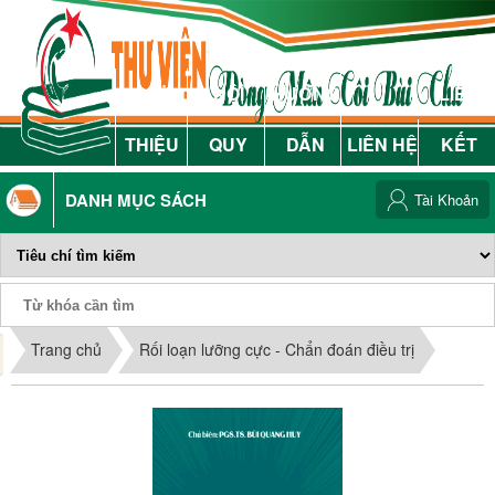
GIỚI
NỘI
HƯỚNG
LIÊN
THIỆU
QUY
DẪN
LIÊN HỆ
KẾT
DANH MỤC SÁCH
Tài Khoản
Phiếu Sách
Trang chủ
Rối loạn lưỡng cực - Chẩn đoán điều trị