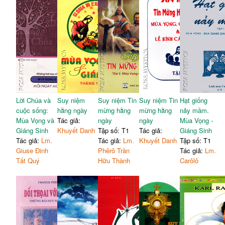
Lời Chúa và
Suy niệm
Suy niệm Tin
Suy niệm Tin
Hạt giống
cuộc sống:
hằng ngày
mừng hằng
mừng hằng
nảy mầm.
Mùa Vọng và
Tác giả:
ngày
ngày
Mùa Vọng -
Giáng Sinh
Khuyết Danh
Tập số: T1
Tác giả:
Giáng Sinh
Tác giả:
Lm.
Tác giả:
Lm.
Khuyết Danh
Tập số: T1
Giuse Đinh
Phêrô Trần
Tác giả:
Lm.
Tất Quý
Hữu Thành
Carôlô