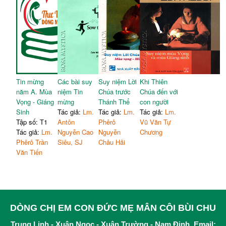
Tin mừng
Các bài suy
Suy niệm Lời
Khi Thiên
năm A. Mùa
niệm Tin
Chúa trước
Chúa đến với
Vọng - Giáng
mừng
Thánh Thể
con người
Sinh
Tác giả:
Lm.
Tác giả:
Lm.
Tác giả:
Lm.
Tập số: T1
Antôn
Phêrô
Vũ Văn Tự
Tác giả:
Lm.
Nguyễn Cao
Nguyễn
Chương
Phêrô Trần
Siêu, SJ
Châu Hải
Văn Tiến
DÒNG CHỊ EM CON ĐỨC MẸ MÂN CÔI BÙI CHU
Trung Linh - Xuân Ngọc - Xuân Trường - Nam Định, Email: