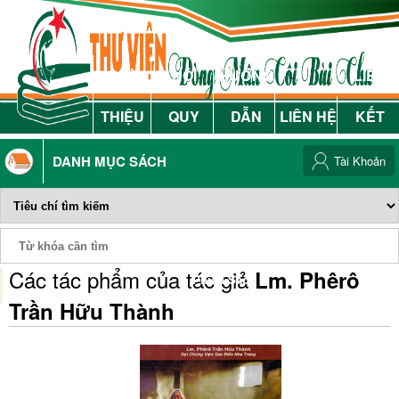
GIỚI
NỘI
HƯỚNG
LIÊN
THIỆU
QUY
DẪN
LIÊN HỆ
KẾT
DANH MỤC SÁCH
Tài Khoản
Các tác phẩm của tác giả
Lm. Phêrô
Phiếu Sách
Trần Hữu Thành