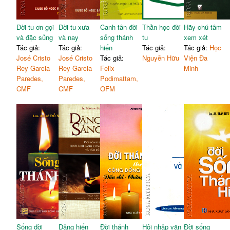
Đời tu ơn gọi
Đời tu xưa
Canh tân đời
Thần học đời
Hãy chú tâm
và đặc sủng
và nay
sống thánh
tu
xem xét
Tác giả:
Tác giả:
hiến
Tác giả:
Tác giả:
Học
José Cristo
José Cristo
Tác giả:
Nguyễn Hữu
Viện Đa
Rey Garcia
Rey Garcia
Felix
Minh
Paredes,
Paredes,
Podimattam,
CMF
CMF
OFM
Sống đời
Dâng hiến
Đời thánh
Hội nhập văn
Đời sống