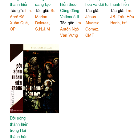
thánh hiến
sáng tạo
hiến theo
hóa và đời tu
thánh hiến
Tác giả:
Lm.
Tác giả:
Sr.
Công đồng
Tác giả:
Tác giả:
Lm.
Anrê Đỗ
Marian
Vaticanô II
Jésus
JB. Trần Hữu
Xuân Quế,
Dolores,
Tác giả:
Lm.
Alvarez
Hạnh, fsf
OP
S.N.J.M
Antôn Ngô
Gómez,
Văn Vững
CMF
Đời sống
thánh hiến
trong Hội
thánh hôm