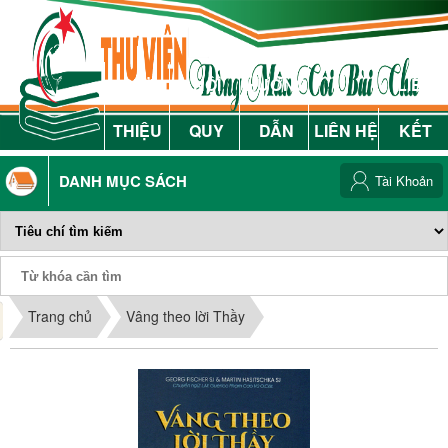
GIỚI
NỘI
HƯỚNG
LIÊN
THIỆU
QUY
DẪN
LIÊN HỆ
KẾT
DANH MỤC SÁCH
Tài Khoản
Phiếu Sách
Trang chủ
Vâng theo lời Thầy