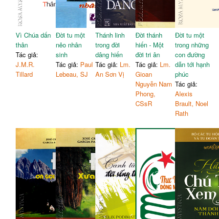
Vì Chúa dấn
Đời tu một
Thánh linh
Đời thánh
Đời tu một
thân
nẻo nhân
trong đời
hiến - Một
trong những
Tác giả:
sinh
dâng hiến
đời tri ân
con đường
J.M.R.
Tác giả:
Paul
Tác giả:
Lm.
Tác giả:
Lm.
dẫn tới hạnh
Tillard
Lebeau, SJ
An Sơn Vị
Gioan
phúc
Nguyễn Nam
Tác giả:
Phong,
Alexis
CSsR
Brault, Noel
Rath