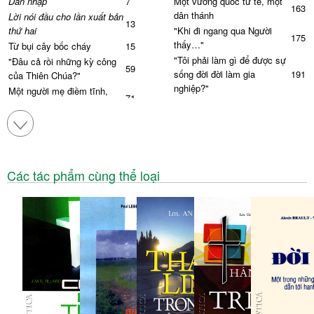
Dẫn nhập
7
Một vương quốc tư tế, một
163
dân thánh
Lời nói đầu cho lần xuất bản
13
thứ hai
"Khi đi ngang qua Người
175
thấy…"
Từ bụi cây bốc cháy
15
"Tôi phải làm gì để được sự
"Đâu cả rồi những kỳ công
59
sống đời đời làm gia
191
của Thiên Chúa?"
nghiệp?"
Một người mẹ điềm tĩnh,
71
"Xin Chúa cứ làm cho tôi
hoàn hảo
205
như lời sứ thần nói"
Tiếng gọi giữa đêm trường
83
"Vâng theo lời Thầy"
217
Tấm áo choàng lạ lùng
97
"Đến mà xem!"
227
"Ta có thể sai ai đây?"
107
Sự trở lại hay một ơn gọi?
245
Cái nồi sôi sùng sục
121
Các tác phẩm cùng thể loại
Được mời gọi từ bóng tối
Được chinh phục bởi vinh
259
131
đến ánh sáng diệu kỳ
quang Thiên Chúa
Từ viết tắt
265
Những cung giọng hòa tấu
151
Thư mục
267