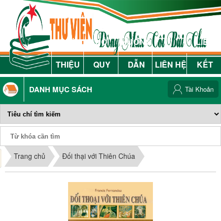
GIỚI
NỘI
HƯỚNG
LIÊN
THIỆU
QUY
DẪN
LIÊN HỆ
KẾT
DANH MỤC SÁCH
Tài Khoản
Phiếu Sách
Trang chủ
Đối thại với Thiên Chúa