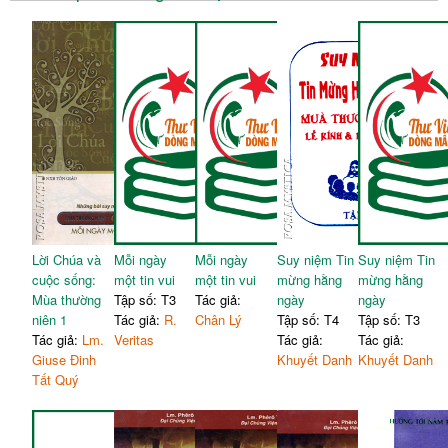
Lời Chúa và
Mỗi ngày
Mỗi ngày
Suy niệm Tin
Suy niệm Tin
cuộc sống:
một tin vui
một tin vui
mừng hằng
mừng hằng
Mùa thường
Tập số: T3
Tác giả:
ngày
ngày
niên 1
Tác giả:
R.
Chân Lý
Tập số: T4
Tập số: T3
Tác giả:
Lm.
Veritas
Tác giả:
Tác giả:
Giuse Đinh
Khuyết Danh
Khuyết Danh
Tất Quý