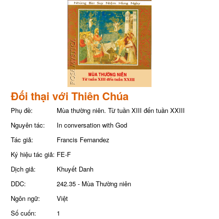
Đối thại với Thiên Chúa
Phụ đề:
Mùa thường niên. Từ tuần XIII đến tuần XXIII
Nguyên tác:
In conversation with God
Tác giả:
Francis Fernandez
Ký hiệu tác giả:
FE-F
Dịch giả:
Khuyết Danh
DDC:
242.35 - Mùa Thường niên
Ngôn ngữ:
Việt
Số cuốn:
1