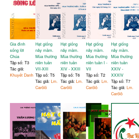
Gia đình
Hạt giống
Hạt giống
Hạt giống
Hạt giống
sống lời
nảy mầm.
nảy mầm.
nảy mầm.
nảy mầm.
Chúa
Mùa thường
Mùa thường
Mùa thường
Mùa thường
Tập số: T3
niên tuần
niên tuần
niên tuần I -
niên tuần
Tác giả:
VII-XIII
XIV - XXIII
VII
XXIV -
Khuyết Danh
Tập số: T5
Tập số: T6
Tập số: T2
XXXIV
Tác giả:
Lm.
Tác giả:
Lm.
Tác giả:
Lm.
Tập số: T7
Carôlô
Carôlô
Carôlô
Tác giả:
Lm.
Carôlô