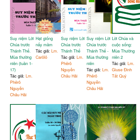
Suy niệm Lời
Hạt giống
Suy niệm Lời
Suy niệm Lời
Lời Chúa và
Chúa trước
nẩy mầm
Chúa trước
Chúa trước
cuộc sống:
Thánh Thể.
Tác giả:
Lm.
Thánh Thể
Thánh Thể -
Mùa Thường
Mùa thường
Carôlô
Tác giả:
Lm.
Mùa thường
niên 2
niên (tuần 1-
Phêrô
niên
Tác giả:
Lm.
17)
Nguyễn
Tác giả:
Lm.
Giuse Đinh
Tác giả:
Lm.
Châu Hải
Phêrô
Tất Quý
Phêrô
Nguyễn
Nguyễn
Châu Hải
Châu Hải