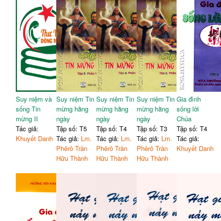
Suy niệm và
Suy niệm Tin
Suy niệm Tin
Suy niệm Tin
Gia đình
sống Tin
mừng hằng
mừng hằng
mừng hằng
sống lời
mừng II
ngày
ngày
ngày
Chúa
Tác giả:
Tập số: T5
Tập số: T4
Tập số: T3
Tập số: T4
Khuyết Danh
Tác giả:
Lm.
Tác giả:
Lm.
Tác giả:
Lm.
Tác giả:
Phêrô Trần
Phêrô Trần
Phêrô Trần
Khuyết Danh
Hữu Thành
Hữu Thành
Hữu Thành