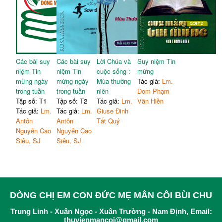
Các bài suy
Các bài suy
Lời Chúa và
Suy niệm Tin
niệm Tin
niệm Tin
cuộc sống :
mừng
mừng ngày
mừng ngày
Mùa thường
Tác giả:
Lm.
trong tuần
trong tuần
niên
Dom Phạm
Tập số: T1
Tập số: T2
Tác giả:
Lm.
Văn Hiền
Tác giả:
Lm.
Tác giả:
Lm.
Giuse Đinh
Antôn
Antôn
Tất Quý
Nguyễn Cao
Nguyễn Cao
Siêu, SJ
Siêu, SJ
DÒNG CHỊ EM CON ĐỨC MẸ MÂN CÔI BÙI CHU
Trung Linh - Xuân Ngọc - Xuân Trường - Nam Định, Email:
thuvienmancoi@gmail.com