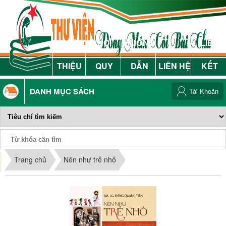
GIỚI
NỘI
HƯỚNG
LIÊN
THIỆU
QUY
DẪN
LIÊN HỆ
KẾT
DANH MỤC SÁCH
Tài Khoản
Phiếu Sách
Trang chủ
Nên như trẻ nhỏ