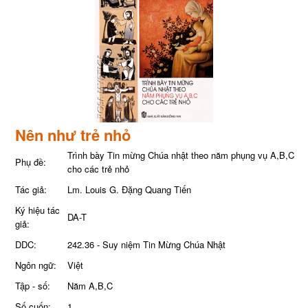
Nên như trẻ nhỏ
Trình bày Tin mừng Chúa nhật theo năm phụng vụ A,B,C
Phụ đề:
cho các trẻ nhỏ
Tác giả:
Lm. Louis G. Đặng Quang Tiến
Ký hiệu tác
DA-T
giả:
DDC:
242.36 - Suy niệm Tin Mừng Chúa Nhật
Ngôn ngữ:
Việt
Tập - số:
Năm A,B,C
Số cuốn:
1