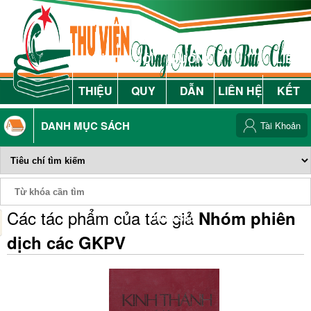
GIỚI
NỘI
HƯỚNG
LIÊN
THIỆU
QUY
DẪN
LIÊN HỆ
KẾT
DANH MỤC SÁCH
Tài Khoản
Các tác phẩm của tác giả
Nhóm phiên
Phiếu Sách
dịch các GKPV