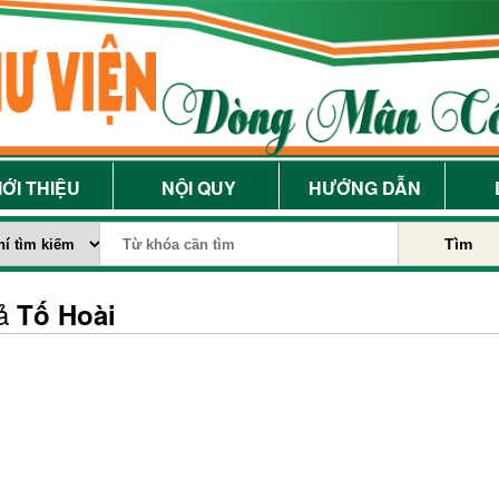
IỚI THIỆU
NỘI QUY
HƯỚNG DẪN
Tìm
iả
Tố Hoài