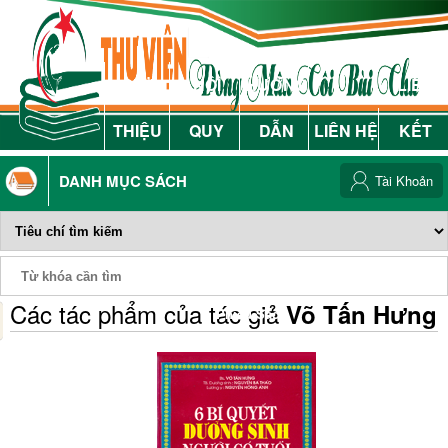
GIỚI
NỘI
HƯỚNG
LIÊN
THIỆU
QUY
DẪN
LIÊN HỆ
KẾT
DANH MỤC SÁCH
Tài Khoản
Các tác phẩm của tác giả
Võ Tấn Hưng
Phiếu Sách