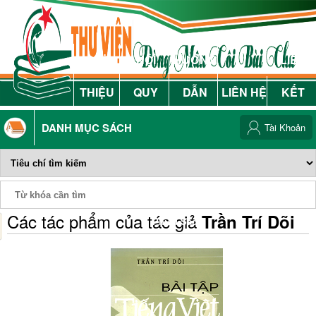
GIỚI
NỘI
HƯỚNG
LIÊN
THIỆU
QUY
DẪN
LIÊN HỆ
KẾT
DANH MỤC SÁCH
Tài Khoản
Các tác phẩm của tác giả
Trần Trí Dõi
Phiếu Sách