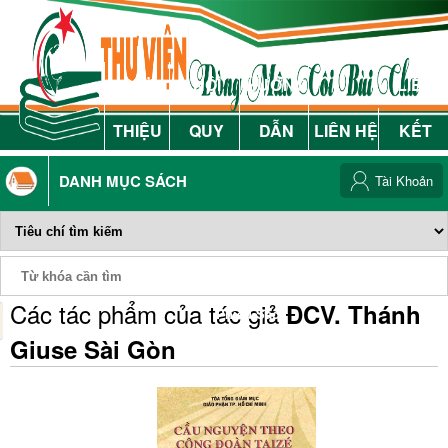
GIỚI
NỘI
HƯỚNG
LIÊN
THIỆU
QUY
DẪN
LIÊN HỆ
KẾT
DANH MỤC SÁCH
Tài Khoản
Các tác phẩm của tác giả
ĐCV. Thánh
Phiếu Sách
Giuse Sài Gòn