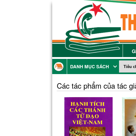
G
DANH MỤC SÁCH
Các tác phẩm của tác g