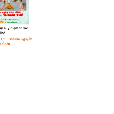
ày suy niệm trước
Thể
:
Lm. Gioakim Nguyễn
t Châu