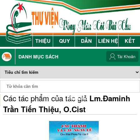
GIỚI
NỘI
HƯỚNG
LIÊN
THIỆU
QUY
DẪN
LIÊN HỆ
KẾT
DANH MỤC SÁCH
Tài Khoản
Các tác phẩm của tác giả
Lm.Đaminh
Phiếu Sách
Trần Tiến Thiệu, O.Cist