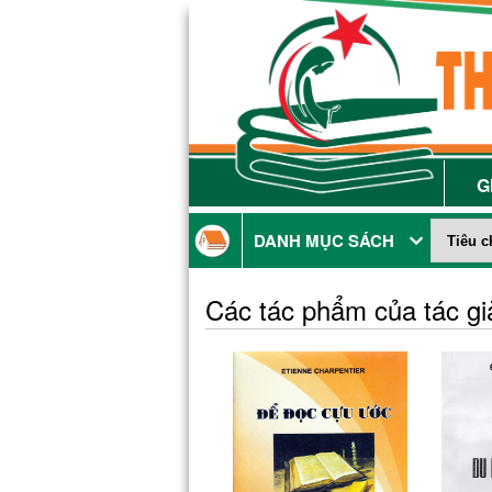
G
DANH MỤC SÁCH
Các tác phẩm của tác g