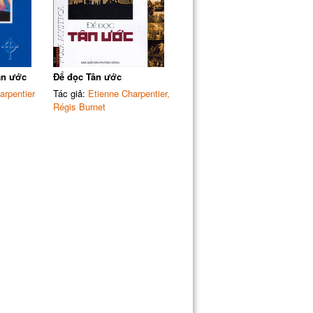
ân ước
Để đọc Tân ước
arpentier
Tác giả:
Etienne Charpentier,
Régis Burnet