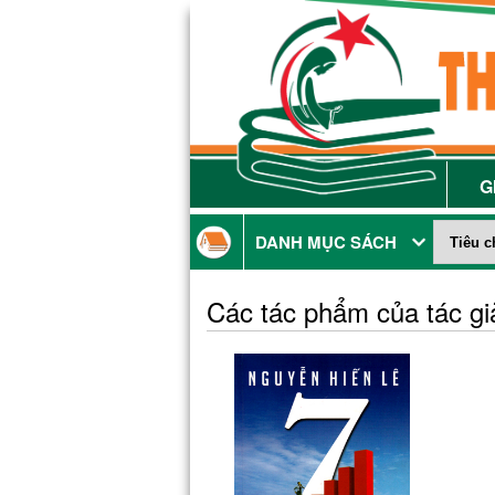
G
DANH MỤC SÁCH
Các tác phẩm của tác g