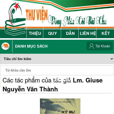
GIỚI
NỘI
HƯỚNG
LIÊN
THIỆU
QUY
DẪN
LIÊN HỆ
KẾT
DANH MỤC SÁCH
Tài Khoản
Các tác phẩm của tác giả
Lm. Giuse
Phiếu Sách
Nguyễn Văn Thành