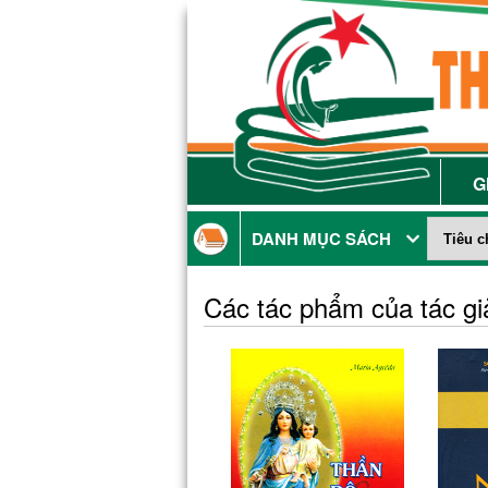
G
DANH MỤC SÁCH
Các tác phẩm của tác g