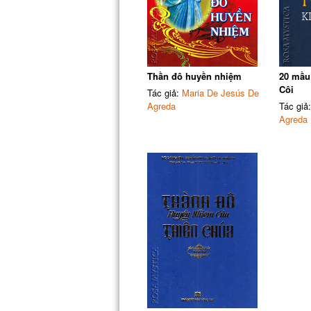
Thần đô huyền nhiệm
20 mầu
Côi
Tác giả:
Maria De Jesús De
Agreda
Tác giả
Agreda