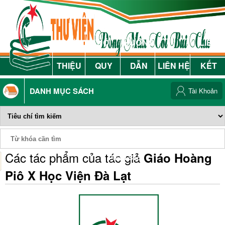
GIỚI
NỘI
HƯỚNG
LIÊN
THIỆU
QUY
DẪN
LIÊN HỆ
KẾT
DANH MỤC SÁCH
Tài Khoản
Các tác phẩm của tác giả
Giáo Hoàng
Phiếu Sách
Piô X Học Viện Đà Lạt