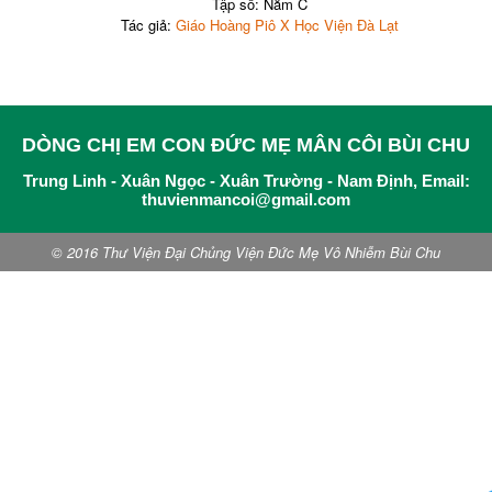
Tập số: Năm C
Tác giả:
Giáo Hoàng Piô X Học Viện Đà Lạt
DÒNG CHỊ EM CON ĐỨC MẸ MÂN CÔI BÙI CHU
Trung Linh - Xuân Ngọc - Xuân Trường - Nam Định, Email:
thuvienmancoi@gmail.com
© 2016 Thư Viện Đại Chủng Viện Đức Mẹ Vô Nhiễm Bùi Chu