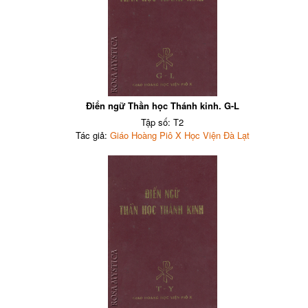
Điển ngữ Thần học Thánh kinh. G-L
Tập số: T2
Tác giả:
Giáo Hoàng Piô X Học Viện Đà Lạt