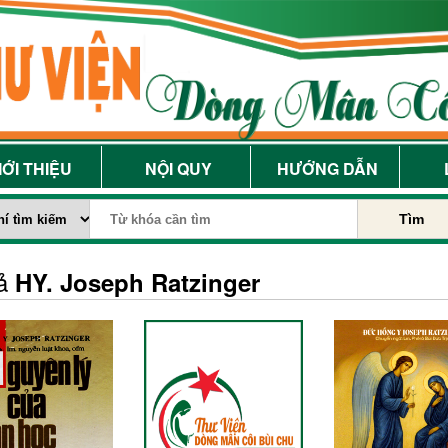
IỚI THIỆU
NỘI QUY
HƯỚNG DẪN
Tìm
iả
HY. Joseph Ratzinger