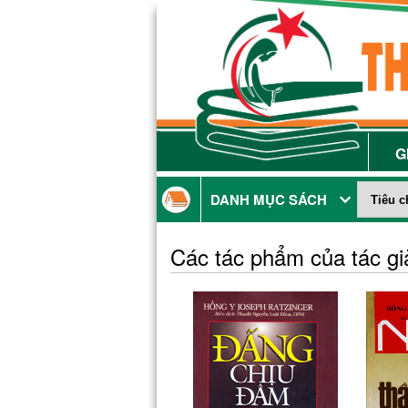
G
DANH MỤC SÁCH
Các tác phẩm của tác g