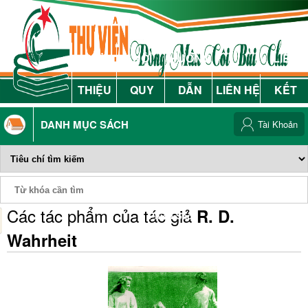
GIỚI
NỘI
HƯỚNG
LIÊN
THIỆU
QUY
DẪN
LIÊN HỆ
KẾT
DANH MỤC SÁCH
Tài Khoản
Các tác phẩm của tác giả
R. D.
Phiếu Sách
Wahrheit