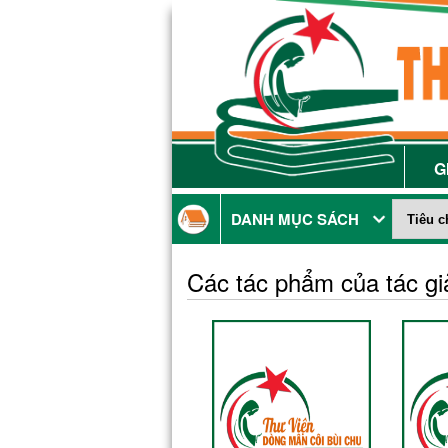
G
DANH MỤC SÁCH
Các tác phẩm của tác g