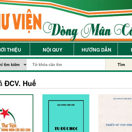
IỚI THIỆU
NỘI QUY
HƯỚNG DẪN
Tìm
iả
ĐCV. Huế