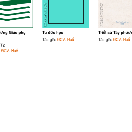
ương Giáo phụ
Tu đức học
Triết sử Tây phươ
Tác giả:
ĐCV. Huế
Tác giả:
ĐCV. Huế
 T2
:
ĐCV. Huế