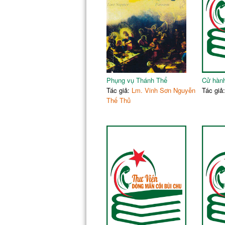
II. Diễn tiến nghi thức
III. Các bài đọc sách Thánh
IV. Thánh vịnh đáp ca
V. Ca tiếp liên
VI. Hát Alleluia
VII. Đọc Tin mừng - Giảng lễ
Phụng vụ Thánh Thể
Cử hành
Tác giả:
Lm. Vinh Sơn Nguyễn
Tác giả
Thế Thủ