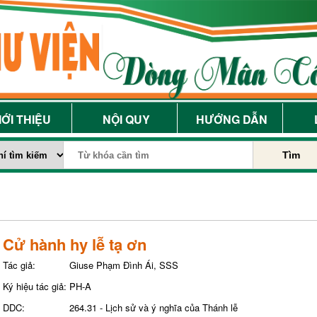
IỚI THIỆU
NỘI QUY
HƯỚNG DẪN
Tìm
Cử hành hy lễ tạ ơn
Tác giả:
Giuse Phạm Đình Ái, SSS
Ký hiệu tác giả:
PH-A
DDC:
264.31 - Lịch sử và ý nghĩa của Thánh lễ