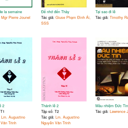
de la semaine
Để nhớ đến Thầy
Tại sao đi lễ
:
Mgr Pierre Jounel
Tác giả:
Giuse Phạm Đình Ái,
Tác giả:
Timothy Ra
SSS
ễ 2
Thánh lễ 2
Mầu nhiệm Đức Tin
 T1
Tập số: T2
Tác giả:
Lawrence 
:
Lm. Augustino
Tác giả:
Lm. Augustino
Văn Trinh
Nguyễn Văn Trinh