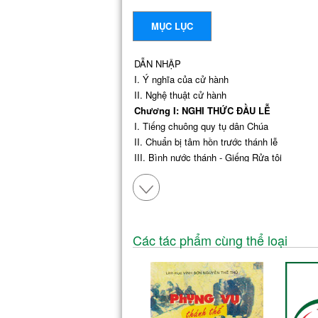
MỤC LỤC
DẪN NHẬP
I. Ý nghĩa của cử hành
II. Nghệ thuật cử hành
Chương I: NGHI THỨC ĐẦU LỄ
I. Tiếng chuông quy tụ dân Chúa
II. Chuẩn bị tâm hồn trước thánh lễ
III. Bình nước thánh - Giếng Rửa tội
IV. Diễn tiến nghi thức đầu lễ
V. Cuộc rước nhập lễ
VI. Bài ca nhập lễ
VII. Chủ tế và nghi thức nhập lễ
VIII. Nghi thức thống hối
Các tác phẩm cùng thể loại
IX. Kinh vinh danh
X. Lời tổng nguyện
XI. Sáng tạo trong nghi thức nhập lễ
Chương II: PHỤNG VỤ LỜI CHÚA
I. Tổng quát