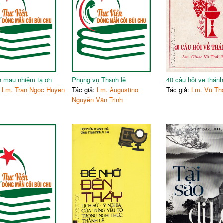
112
I. Cấu chúc nghi thức kết lễ
115
II. Kính bái bàn thờ lúc kết lễ
131
III. Cuộc rước lúc kết lễ
138
IV. Bài ca kết lễ
140
V. Các kinh kết thúc
145
- Tài liệu tham khảo
 mầu nhiệm tạ ơn
Phụng vụ Thánh lễ
40 câu hỏi về thánh
:
Lm. Trần Ngọc Huyền
Tác giả:
Lm. Augustino
Tác giả:
Lm. Vũ Th
Nguyễn Văn Trinh