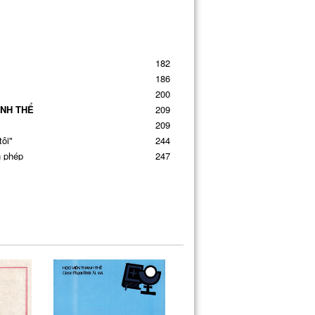
182
186
200
́NH THỂ
209
209
tôi"
244
̀n phép
247
248
249
294
y Cha
300
302
tạm
314
319
326
371
 LỄ
383