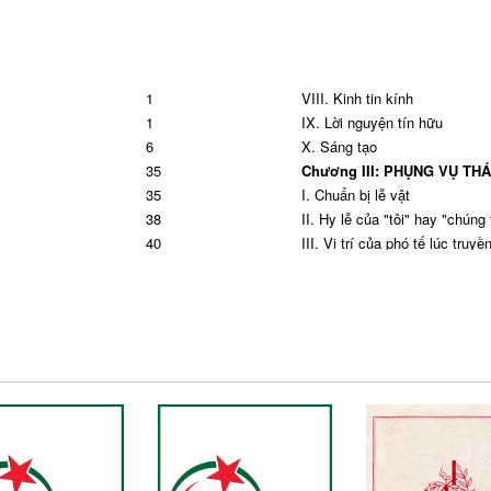
1
VIII. Kinh tin kính
1
IX. Lời nguyện tín hữu
6
X. Sáng tạo
35
Chương III: PHỤNG VỤ THA
35
I. Chuẩn bị lễ vật
38
II. Hy lễ của "tôi" hay "chúng 
40
III. Vị trí của phó tế lúc truyê
42
IV. Cúi chào nhà tạm
48
V. Kinh nguyện tạ ơn
58
VI. Vinh tụng ca
62
VII. Nắm tay khi đọc kinh Lạ
73
VIII. Nghi thức chúc bình an
92
IX. Rước Mình Thánh từ nhà 
96
X. Nghi thức bẻ bánh
105
XI. Hiệp lễ
111
XII. Sáng tạo trong cử hành
111
Chương IV: NGHI THỨC KẾT