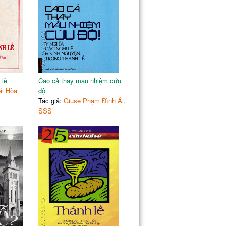
383
387
389
391
395
397
 lễ
Cao cả thay mầu nhiệm cứu
ái Hòa
độ
Tác giả:
Giuse Phạm Đình Ái,
SSS