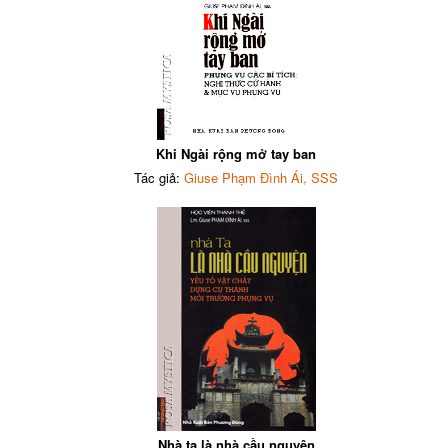
Khi Ngài rộng mở tay ban
Tác giả:
Giuse Phạm Đình Ái, SSS
Nhà ta là nhà cầu nguyện