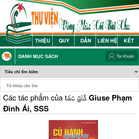
GIỚI
NỘI
HƯỚNG
LIÊN
THIỆU
QUY
DẪN
LIÊN HỆ
KẾT
DANH MỤC SÁCH
Tài Khoản
Các tác phẩm của tác giả
Giuse Phạm
Phiếu Sách
Đình Ái, SSS