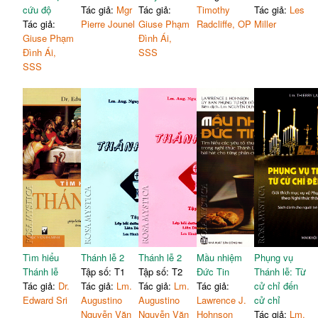
1. Âm giọng
285
4. Làm dấu thánh giá
197
cứu độ
Tác giả:
Mgr
Tác giả:
Timothy
Tác giả:
Les
2. Ánh mắt
288
Tác giả:
Pierre Jounel
Giuse Phạm
Radcliffe, OP
Miller
3. Trí nhớ
291
Giuse Phạm
Đình Ái,
Tài liệu tham khảo
295
Đình Ái,
SSS
SSS
Tìm hiểu
Thánh lễ 2
Thánh lễ 2
Mầu nhiệm
Phụng vụ
Thánh lễ
Tập số: T1
Tập số: T2
Đức Tin
Thánh lễ: Từ
Tác giả:
Dr.
Tác giả:
Lm.
Tác giả:
Lm.
Tác giả:
cử chỉ đến
Edward Sri
Augustino
Augustino
Lawrence J.
cử chỉ
Nguyễn Văn
Nguyễn Văn
Hohnson
Tác giả:
Lm.