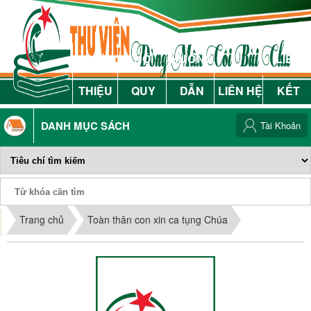
GIỚI
NỘI
HƯỚNG
LIÊN
THIỆU
QUY
DẪN
LIÊN HỆ
KẾT
DANH MỤC SÁCH
Tài Khoản
Phiếu Sách
Trang chủ
Toàn thân con xin ca tụng Chúa