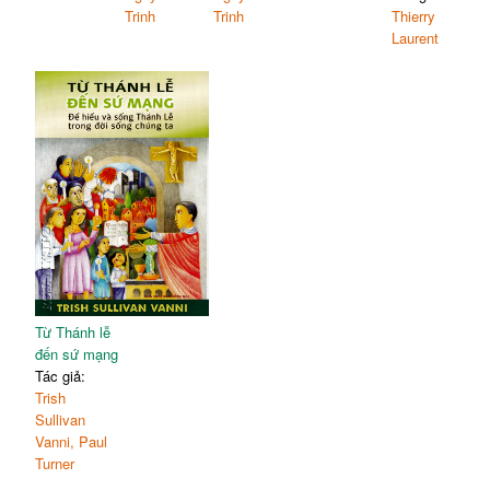
Trinh
Trinh
Thierry
Laurent
Từ Thánh lễ
đến sứ mạng
Tác giả:
Trish
Sullivan
Vanni, Paul
Turner