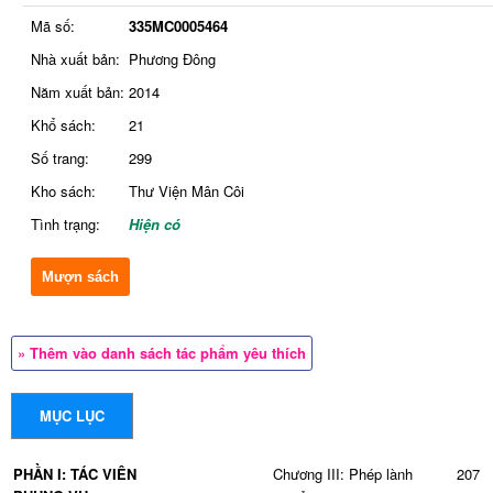
Mã số:
335MC0005464
Nhà xuất bản:
Phương Đông
Năm xuất bản:
2014
Khổ sách:
21
Số trang:
299
Kho sách:
Thư Viện Mân Côi
Tình trạng:
Hiện có
Mượn sách
» Thêm vào danh sách tác phẩm yêu thích
MỤC LỤC
PHẦN I: TÁC VIÊN
Chương III: Phép lành
207