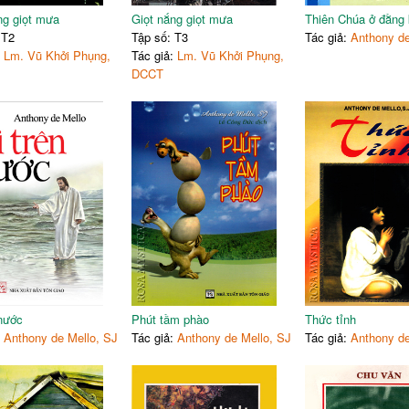
75
74.
Hai điếu phật nhớ
ng giọt mưa
Giọt nắng giọt mưa
Thiên Chúa ở đằng 
78
75.
Thập giới dành cho những
 T2
Tập số: T3
Tác giả:
Anthony de
80
76.
Bước trước trong tình yêu
:
Lm. Vũ Khởi Phụng,
Tác giả:
Lm. Vũ Khởi Phụng,
84
77.
Chúa phạt?
DCCT
85
78.
Món quà tặng cha
87
79.
Cha tôi
i chềt không phải lúc
91
Chộp chững vào Dòng đời (Ả
95
80.
Thư tri ân cha
98
81.
Người đánh bóng cuộc đờ
102
82.
Chúa phạt vì yêu
105
 nước
Phút tầm phào
Thức tỉnh
:
Anthony de Mello, SJ
Tác giả:
Anthony de Mello, SJ
Tác giả:
Anthony de