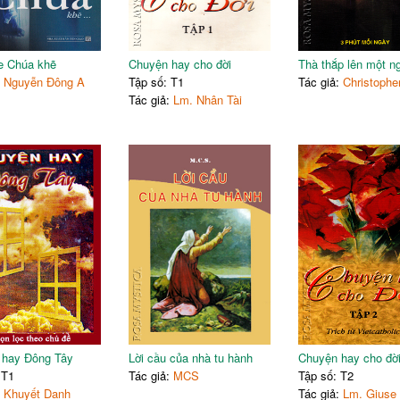
e Chúa khẽ
Chuyện hay cho đời
Thà thắp lên một n
:
Nguyễn Đông A
Tập số: T1
Tác giả:
Christophe
Tác giả:
Lm. Nhân Tài
 hay Đông Tây
Lời cầu của nhà tu hành
Chuyện hay cho đờ
 T1
Tác giả:
MCS
Tập số: T2
:
Khuyết Danh
Tác giả:
Lm. Giuse