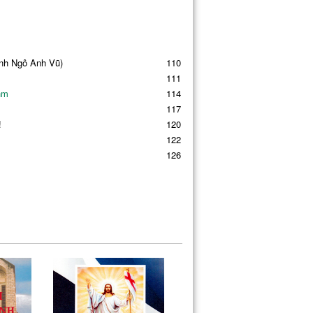
Ảnh Ngô Anh Vũ)
110
111
 Ihm
114
117
!
120
122
126
ười thời nay
129
h Vũ)
132
mpic 1996
133
136
139
141
144
 nguởi
148
151
Anh Vũ)
154