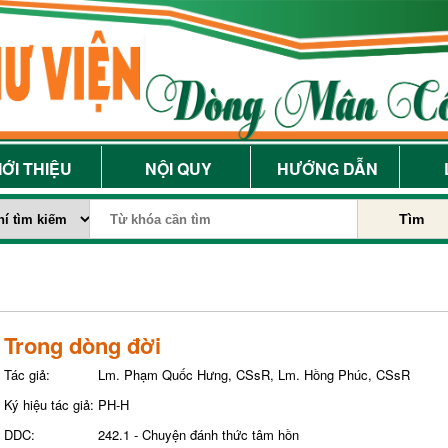
IỚI THIỆU
NỘI QUY
HƯỚNG DẪN
Tìm
Trong dòng đời
Tác giả:
Lm. Phạm Quốc Hưng, CSsR, Lm. Hồng Phúc, CSsR
Ký hiệu tác giả:
PH-H
DDC:
242.1 - Chuyện đánh thức tâm hồn