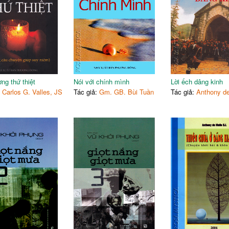
31
57.
"tôi là ai?'
34
58.
Ý nghĩa một món quà
36
59.
Phần thưởng của sự tha t
38
60.
Từ chối tha thứ là từ chối
40
61. Như
ng kẻ giết con tôi đán
43
62.
Chọn lựa
ược xâc nhận
43
Lưu vết dòng đời (ảnh lê ngọ
ng thứ thiệt
Nói với chính mình
Lời ếch dâng kinh
45
63.
Từ một bài bao
:
Carlos G. Valles, JS
Tác giả:
Gm. GB. Bùi Tuần
Tác giả:
Anthony de
u
47
64.
"love me’
50
65.
Con gái giúp cha
51
66.
Tình yêu và trách nhiệm
53
67.
Công dân nước trời
55
Hoàng hôn bến đậu dòng dời
57
68.
Bill gates: người giầu nhất
59
69.
Gập lại người cứu mang
62
70. T
hầy làm một việc gi đó
63
71.
Gởi thiệp valentine cho 
66
72.
Mỗi việc xảy ra đều có lý
69
73.
Cũng một lý do
72
Quay nhìn dòng đởi đi qua (