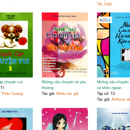
Tài, Csjb
ập chuyện vui
Những câu chuyện về yêu
Những câu chuyện 
 T1
thương
và khôn ngoan
:
Thiên Quang
Tác giả:
Nhiều tác giả
Tập số: T2
Tác giả:
Anthony de