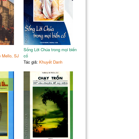
155
159
hứ
161
 thiên đàng
165
g chết
167
171
c hồ)
174
Sống Lời Chúa trong mọi biến
175
 Mello, SJ
cố
178
Tác giả:
Khuyết Danh
181
184
189
 (Ảnh Ngô Anh Vũ)
192
 thế giới
193
198
203
Đức Giáo Hoàng
207
 do
210
215
Ảnh Ngô Anh Vũ)
220