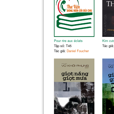
15.
Chuyện gia đỉnh cỏng chúa diana
16.
Ngậy lễ thích nhất
17.
Chúa Giêsu: đề tài không thích hợp!
18.
Số tù nhân gia tăng đạt kỷ lục
19.
Hợp pháp hóa ly dị tại Á Nhĩ Lan
Dòng đời thật đẹp xinh (Ảnh Ngô Anh Vũ)
20.
Nguyên lý điều hòa sinh sản tự nhiên đ
Pour rire aux éclats
Kim cươ
21.
Một lời xin lỗi chân thành
Tập số: T45
Tác giả
22.
Uớc muốn một cuộc chiến không đổ má
Tác giả:
Daniel Foucher
23. Nhãn vật của năm
24. Lệnh ly dị
25.
Paris by night 34
26.
Văn là người
27.
Ai ngờ?
28.
Đại tăng tí hon
Dòng đời như thác đổ (Ảnh Ngô Anh Vũ)
29.
Linh mục tổng thống kết hôn
30. D
ù sao đi nửa anh ấy vẫn là anh tôi
31.
Gene killy (1912-1996)
32.
Tôi đụng đến tương lai tôi dạy