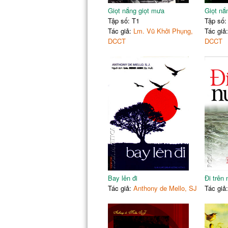
33.
St. Valentine's dav
Giọt nắng giọt mưa
Giọt nắ
34.
Rác rưới trong
đời
Tập số: T1
Tập số:
35.
Ghiền gia truyền
Tác giả:
Lm. Vũ Khởi Phụng,
Tác giả
Dòng đời qua ghềnh đó (Ảnh Ngô Anh Vũ)
DCCT
DCCT
36.
Câu nguyện trong đời một chinh khách
37.
Thích là làm
38.
Một quyết định thiếu khôn ngoan, một cá
39.
Bệnh bò điên
40.
Coi chửng lạc đạo
41.
Chấp nhận
42.
Làm đám cưới lại
Bay lên đi
Đi trên
Tác giả:
Anthony de Mello, SJ
Tác giả