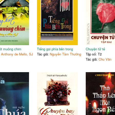
ót muông chim
Tiếng gọi phía bên trong
Chuyện tử tế
:
Anthony de Mello, SJ
Tác giả:
Nguyễn Tầm Thường
Tập số: T2
Tác giả:
Chu Văn