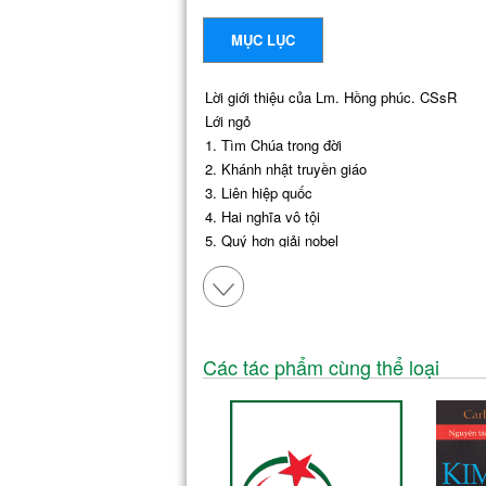
MỤC LỤC
Lời giới thiệu của Lm. Hồng phúc. CSsR
Lới ngỏ
1.
Tìm Chúa trong đời
2.
Khánh nhật truyền giáo
3.
Liên hiệp quốc
4.
Hai nghĩa vô tội
5.
Quý hơn giải nobel
6.
Nghĩa vụ công dàn
7.
Hãy đến với Ta
8.
Những con số
9.
Những lời gây chìa rè
10.
Một cuộc thảm sát
Các tác phẩm cùng thể loại
Dòng đời nơi khe núi (Ảnh Ngô Anh Vũ)
11.
Con người phức tạp
12.
Chiến sĩ hòa bình
13.
Một bà! Học về yểu thương
14.
Tâm sự linh mục