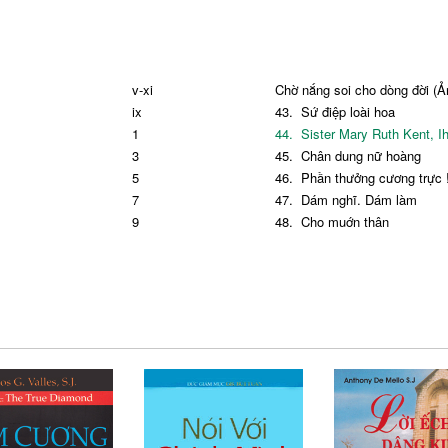
v-xi
Chờ nắng soi cho dòng đời (
ix
43.
Sứ điệp loài hoa
1
44. Sister Mary Ruth Kent,
3
45.
Chân dung nữ hoàng
5
46.
Phần thưởng cương trực 
7
47.
Dám nghĩ. Dám làm
9
48.
Cho mụớn thân
11
49.
Dụ ngôn nước trời cho ng
13
Cô đơn dòng đời (Ảnh Ngô An
15
50.
Giải thưởng tinh thân Oly
17
51.
Thứ tự ưu tiền
19
52.
Nhờ mẹ cầu nguyện
22
53.
Trước cái chết gân kề
23
54.
Huy chương tự do
25
55.
Canh tân niêm tin nơi con
27
56.
Nhưng dip tôn vinh Chúa
29
Trôi theo dòng đời (Ảnh Ngô 