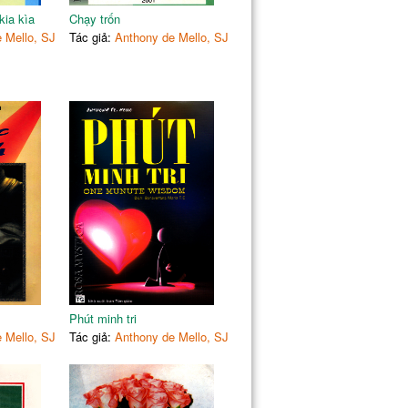
221
kia kìa
Chạy trốn
 người đang yêu
224
 Mello, SJ
Tác giả:
Anthony de Mello, SJ
227
231
236
240
nh Ngô Anh Vũ)
246
247
i
250
253
Phút minh tri
 Mello, SJ
Tác giả:
Anthony de Mello, SJ