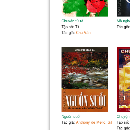
Chuyện tử tế
Mà ngh
Tập số: T1
Tác giả
Tác giả:
Chu Văn
Nguồn suối
Chuyện
Tác giả:
Anthony de Mello, SJ
Tập số:
Tác giả