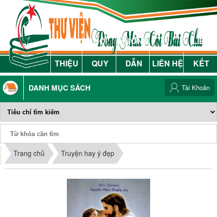
GIỚI
NỘI
HƯỚNG
LIÊN
THIỆU
QUY
DẪN
LIÊN HỆ
KẾT
DANH MỤC SÁCH
Tài Khoản
Phiếu Sách
Trang chủ
Truyện hay ý đẹp