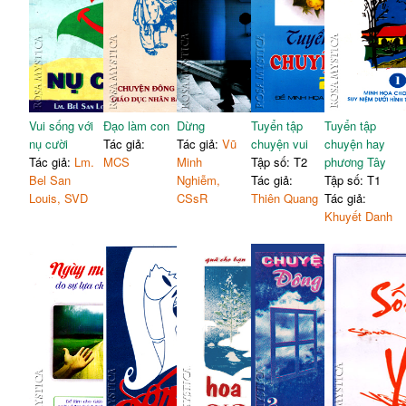
Vui sống với
Đạo làm con
Dừng
Tuyển tập
Tuyển tập
nụ cười
Tác giả:
Tác giả:
Vũ
chuyện vui
chuyện hay
Tác giả:
Lm.
MCS
Minh
Tập số: T2
phương Tây
Bel San
Nghiễm,
Tác giả:
Tập số: T1
Louis, SVD
CSsR
Thiên Quang
Tác giả:
Khuyết Danh