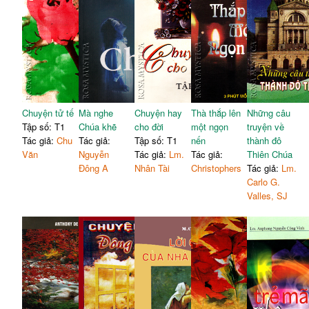
70- Lòng tham
104
171- Hạt kim cương vĩ đại
247
71- Tức nước vỡ bờ
105
172- Bảy người khùng
249
72- Của cho không
106
173- Thăng tiến cuộc đời
250
73- Đòi hỏi vô ích
107
174- Ếch ngồi đáy giếng
251
74- Ở sao cho vừa lòng
108
175- Thiết kế căn nhà
254
người
176- Cô gái xinh đẹp và
75- Giải pháp lầm cầm
109
255
quái vật
76- Đừng quá chủ quan
110
Chuyện tử tế
Mà nghe
Chuyện hay
Thà thắp lên
Những câu
177- Con mèo vô tội
257
77- Hành vi giết chết tình
Tập số: T1
Chúa khẽ
cho đời
một ngọn
truyện về
111
178- Tìm kiếm Nước Trời
260
bạn
Tác giả:
Chu
Tác giả:
Tập số: T1
nến
thành đô
179- Giỡn với tử thần
261
Văn
Nguyễn
Tác giả:
Lm.
Tác giả:
Thiên Chúa
78- Muốn ăn xôi phải chịu
112
180- Kỷ luật
262
Đông A
Nhân Tài
Christophers
Tác giả:
Lm.
đấm
181- Những mối bận tâm
263
Carlo G.
79- Hành động mâu thuẫn
113
182- Trì hoãn
265
Valles, SJ
80- Khách sạn "Năm
113
183- Tham khảo Kinh
Chuông"
266
Thánh
81- Than phiền
115
184- Sứ mạng của con
82- Khi đau mới biết sức
267
116
người
khỏe là vàng
185- Thiếu tâm hồn
268
83- Bí tích cao cả
117
186- Ăn năn thống hối
271
84- Lời nói khích lệ
118
187- Thái độ dửng dưng
272
85- Thiên Chúa là tình yêu
119