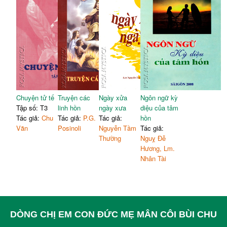
Chuyện tử tế
Truyện các
Ngày xửa
Ngôn ngữ kỳ
Tập số: T3
linh hồn
ngày xưa
diệu của tâm
Tác giả:
Chu
Tác giả:
P.G.
Tác giả:
hồn
Văn
Posinoli
Nguyễn Tầm
Tác giả:
Thường
Nguỵ Đễ
Hương, Lm.
Nhân Tài
DÒNG CHỊ EM CON ĐỨC MẸ MÂN CÔI BÙI CHU