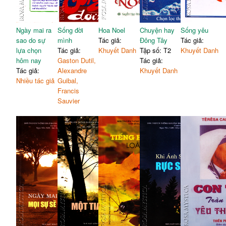
Ngày mai ra
Sống đời
Hoa Noel
Chuyện hay
Sống yêu
sao do sự
mình
Tác giả:
Đông Tây
Tác giả:
lựa chọn
Tác giả:
Khuyết Danh
Tập số: T2
Khuyết Danh
hôm nay
Gaston Dutil,
Tác giả:
Tác giả:
Alexandre
Khuyết Danh
Nhiều tác giả
Guibal,
Francis
Sauvier