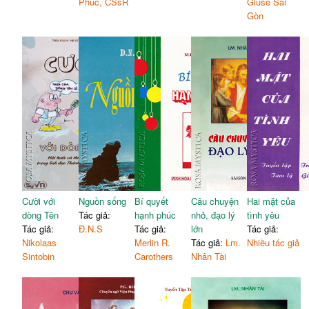
Phúc, CSsR
Giuse Sài
Gòn
Cười với
Nguồn sống
Bí quyết
Câu chuyện
Hai mặt của
dòng Tên
Tác giả:
hạnh phúc
nhỏ, đạo lý
tình yêu
Tác giả:
Đ.N.S
Tác giả:
lớn
Tác giả:
Nikolaas
Merlin R.
Tác giả:
Lm.
Nhiều tác giả
Sintobin
Carothers
Nhân Tài