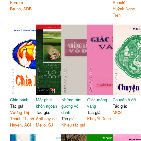
Ferrero
Phaolô
Bruno, SDB
Huỳnh Ngọc
Tiên
Chia bánh
Một phút
Những tấm
Giấc mộng
Chuyện ở đời
Tác giả:
khôn ngoan
gương vô
vàng
Tác giả:
Vương Thị
Tác giả:
danh
Tác giả:
MCS
Thanh Thanh
Anthony de
Tác giả:
Khuyết Danh
Huyền, ACI
Mello, SJ
Nhiều tác giả