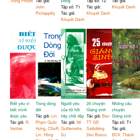
Trung Phước
Tác giả:
Đông
Tập số: T2
Tác giả:
John
Tập số: T1
Tác giả:
Khuyết Danh
Pichappilly
Tác giả:
Khuyết Danh
Khuyết Danh
Biết yêu vì
Trong dòng
Người yêu
25 chuyện
Những câu
biết mình
đời
của tôi hỡi
Giáng sinh
chuyện
được yêu
Tác giả:
Lm.
hãy chỗi dậy
Tác giả:
Ban
Giáng sinh
Tác giả:
R.
Phạm Quốc
Tác giả:
Nil
TT GĐ
Tập số: T1
Veritas
Hưng, CSsR,
Guillemette,
Salêdiêng
Tác giả:
Lm. Hồng
SJ
Don Bosco
ĐCV. Thánh