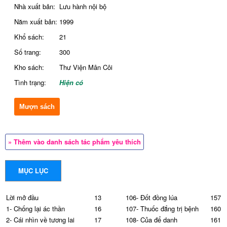
Nhà xuất bản:
Lưu hành nội bộ
Năm xuất bản:
1999
Khổ sách:
21
Số trang:
300
Kho sách:
Thư Viện Mân Côi
Tình trạng:
Hiện có
Mượn sách
» Thêm vào danh sách tác phẩm yêu thích
MỤC LỤC
Lời mở đầu
13
106- Đốt đồng lúa
157
1- Chống lại ác thần
16
107- Thuốc đắng trị bệnh
160
2- Cái nhìn về tương lai
17
108- Của để danh
161