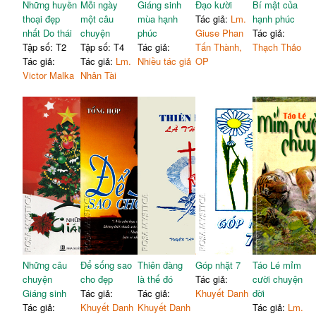
Những huyền
Mỗi ngày
Giáng sinh
Đạo kười
Bí mật của
thoại đẹp
một câu
mùa hạnh
Tác giả:
Lm.
hạnh phúc
nhất Do thái
chuyện
phúc
Giuse Phan
Tác giả:
Tập số: T2
Tập số: T4
Tác giả:
Tấn Thành,
Thạch Thảo
Tác giả:
Tác giả:
Lm.
Nhiều tác giả
OP
Victor Malka
Nhân Tài
Những câu
Để sống sao
Thiên đàng
Góp nhặt 7
Táo Lé mỉm
chuyện
cho đẹp
là thế đó
Tác giả:
cười chuyện
Giáng sinh
Tác giả:
Tác giả:
Khuyết Danh
đời
Tác giả:
Khuyết Danh
Khuyết Danh
Tác giả:
Lm.