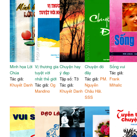
Minh họa Lời
Vị thương gia
Chuyện hay
Chuyện đó
Sống vui
Chúa
tuyệt vời
ý đẹp
đây
Tác giả:
Tác giả:
nhất thế giới
Tập số: T3
Tác giả:
PM.
Frank
Khuyết Danh
Tác giả:
Og
Tác giả:
Nguyễn
Mihalic
Mandino
Khuyết Danh
Châu Hải.
SSS