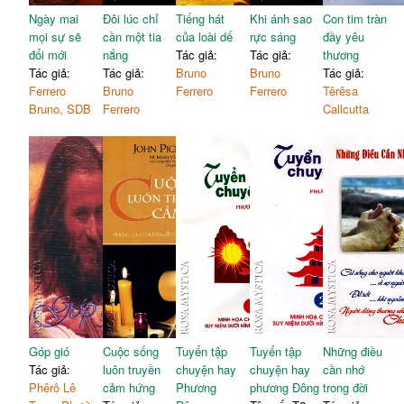
Ngày mai
Đôi lúc chỉ
Tiếng hát
Khi ánh sao
Con tim tràn
mọi sự sẽ
cần một tia
của loài dế
rực sáng
đầy yêu
đổi mới
nắng
Tác giả:
Tác giả:
thương
Tác giả:
Tác giả:
Bruno
Bruno
Tác giả:
Ferrero
Bruno
Ferrero
Ferrero
Têrêsa
Bruno, SDB
Ferrero
Callcutta
Góp gió
Cuộc sống
Tuyển tập
Tuyển tập
Những điều
Tác giả:
luôn truyền
chuyện hay
chuyện hay
cần nhớ
Phêrô Lê
cảm hứng
Phương
phương Đông
trong đời