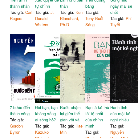
thành nhân
tự chỉnh
thân
băng
ngày mai sẽ
Tác giả:
Carl
Tác giả:
J.
Tác giả:
Ken
Tác giả:
chết
Rogers
Donald
Blanchard,
Tony Buổi
Tác giả:
Phi
Walters
Ph.D
Sáng
Tuyết
7 bước đến
Đời bạn, bạn
Bước chậm
Bạn là kẻ thù
Hành tinh
thành công
không sống
lại giữa thế
tồi tệ nhất
của một kẻ
Tác giả:
ai sống hộ?
gian vội vã
của chính
nghĩ nhiều
Gordon
Tác giả:
Tác giả:
Hae
mình
Tác giả:
Byron
Kazuko
Min
Tác giả:
Nguyễn