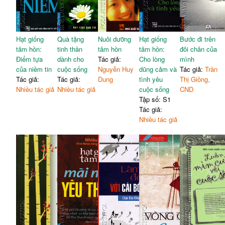
Hạt giống
Quà tặng
Nuôi dưỡng
Hạt giống
Bước đi trên
tâm hồn:
tinh thần
tâm hồn
tâm hồn:
đôi chân của
Điểm tựa
dành cho
Tác giả:
Cho lòng
mình
của niềm tin
cuộc sống
Nguyễn Huy
dũng cảm và
Tác giả:
Trần
Tác giả:
Tác giả:
Dung
tình yêu
Thị Giồng,
Nhiều tác giả
Nhiều tác giả
cuộc sống
CND
Tập số: S1
Tác giả:
Nhiều tác giả