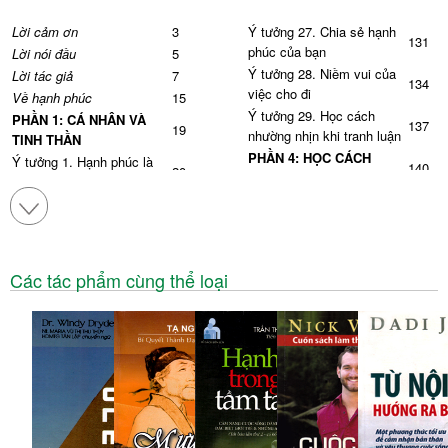
Lời cảm ơn
3
Ý tưởng 27. Chia sẻ hạnh
131
phúc của bạn
Lời nói đầu
5
Ý tưởng 28. Niềm vui của
Lời tác giả
7
134
việc cho đi
Về hạnh phúc
15
Ý tưởng 29. Học cách
PHẦN 1: CÁ NHÂN VÀ
137
19
nhường nhịn khi tranh luận
TINH THẦN
PHẦN 4: HỌC CÁCH
Ý tưởng 1. Hạnh phúc là
140
20
HẠNH PHÚC
một lựa chọn
Ý tưởng 30. Suy nghĩ tích
Ý tưởng 2. Hạnh phúc là
141
25
cực
hiện tại
Ý tưởng 31. Tìm hiểu chủ
Ý tưởng 3. Trong cuộc
145
đề Tâm lí học tích cực
sống, thất bại chính là kinh
29
Các tác phẩm cùng thể loại
Ý tưởng 32. Đặt ra mục
nghiệm
đích sống, coi nó là ưu tiên
Ý tưởng 4. Hãy kiên
149
35
hàng đầu và cố gắng hoàn
cường, bật dậy và tiến lên
thành
Ý tưởng 5. Tận hưởng
39
Ý tưởng 33. Trở nên xuất
chuyến hành trình
154
sắc nhất có thể
Ý tưởng 6. Phần lớn lo lắng
43
Ý tưởng 34. So sánh bản
đều là vô căn cứ
thân với tiêu chuẩn riêng
Ý tưởng 7. Đi theo tiếng
159
46
của bạn, đừng so sánh với