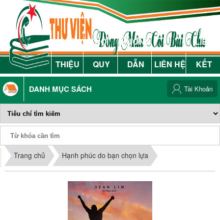
GIỚI
NỘI
HƯỚNG
LIÊN
THIỆU
QUY
DẪN
LIÊN HỆ
KẾT
DANH MỤC SÁCH
Tài Khoản
Phiếu Sách
Trang chủ
Hạnh phúc do bạn chọn lựa