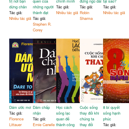
trị nơi bạn
quen của
chính mình
đừng ngủ dài
tại sao?
Ý tưởng 26. Tận hưởng sự
127
dừng chân
những người
Tác giả:
Tác giả:
Tác giả:
hài hước
Tác giả:
thành đạt
Nhiều tác giả
Robin
Nhiều tác giả
Nhiều tác giả
Tác giả:
Sharma
Stephen R.
Corey
Dám ước mơ
Dám chấp
Học cách
Cuộc sống
8 bí quyết
Tác giả:
nhận
sống lạc
thay đổi khi
sống hạnh
Florence
Tác giả:
quan để
chúng ta
phúc
Littauer
Ernie Carwile
thành công
thay đổi
Tác giả: