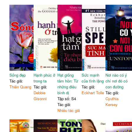
Sống đẹp
Hạnh phúc ở
Hạt giống
Sức mạnh
Nơi nào có ý
Tác giả:
trong ta
tâm hồn: Từ
của tĩnh lặng
chí nơi đó có
Thiên Quang
Tác giả:
những điều
Tác giả:
con đường
Debbie
bình dị
Eckhart Tolle
Tác giả:
Gisonni
Tập số: S4
Cyuthia
Tác giả:
Kersey
Nhiều tác giả