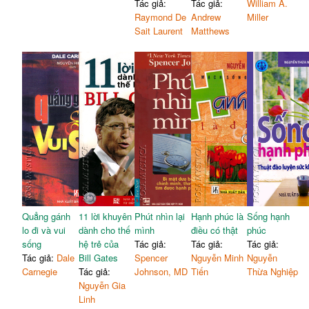
Tác giả:
Tác giả:
William A.
Raymond De
Andrew
Miller
Sait Laurent
Matthews
Quẳng gánh
11 lời khuyên
Phút nhìn lại
Hạnh phúc là
Sống hạnh
lo đi và vui
dành cho thế
mình
điều có thật
phúc
sống
hệ trẻ của
Tác giả:
Tác giả:
Tác giả:
Tác giả:
Dale
Bill Gates
Spencer
Nguyễn Minh
Nguyễn
Carnegie
Tác giả:
Johnson, MD
Tiến
Thừa Nghiệp
Nguyễn Gia
Linh