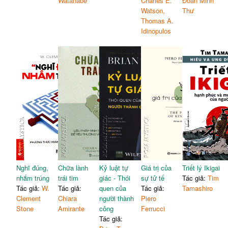
Watanabe
Charles E.
Đoàn Minh
Watson,
Thư
Thomas A.
Idinopulos
Nghĩ đúng,
Chữa lành
Kỷ luật tự
Giá trị của
Triết lý Ikigai
nhắm trúng
trái tim
giác - Thói
sự tử tế
Tác giả:
Tim
Tác giả:
W.
Tác giả:
quen của
Tác giả:
Tamashiro
Clement
Chiara
người thành
Piero
Stone
Amirante
công
Ferrucci
Tác giả: