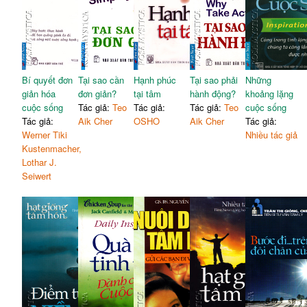
Bí quyết đơn
Tại sao cần
Hạnh phúc
Tại sao phải
Những
giản hóa
đơn giản?
tại tâm
hành động?
khoảng lặng
cuộc sống
Tác giả:
Teo
Tác giả:
Tác giả:
Teo
cuộc sống
Tác giả:
Aik Cher
OSHO
Aik Cher
Tác giả:
Werner Tiki
Nhiều tác giả
Kustenmacher,
Lothar J.
Seiwert