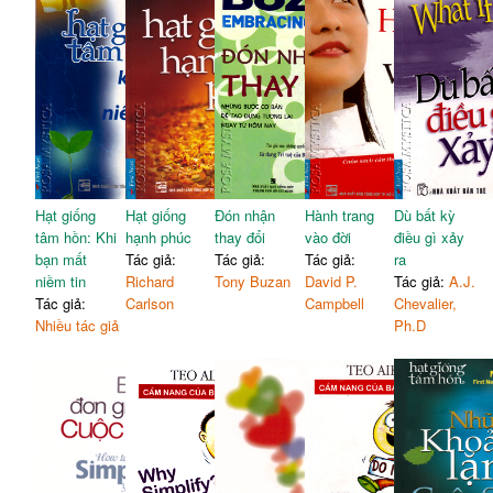
Hạt giống
Hạt giống
Đón nhận
Hành trang
Dù bất kỳ
tâm hồn: Khi
hạnh phúc
thay đổi
vào đời
điều gì xảy
bạn mất
Tác giả:
Tác giả:
Tác giả:
ra
niềm tin
Richard
Tony Buzan
David P.
Tác giả:
A.J.
Tác giả:
Carlson
Campbell
Chevalier,
Nhiều tác giả
Ph.D