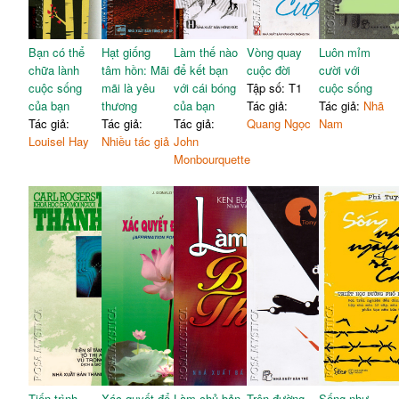
Bạn có thể
Hạt giống
Làm thế nào
Vòng quay
Luôn mỉm
chữa lành
tâm hồn: Mãi
để kết bạn
cuộc đời
cười với
cuộc sống
mãi là yêu
với cái bóng
Tập số: T1
cuộc sống
của bạn
thương
của bạn
Tác giả:
Tác giả:
Nhã
Tác giả:
Tác giả:
Tác giả:
Quang Ngọc
Nam
Louisel Hay
Nhiều tác giả
John
Monbourquette
Tiến trình
Xác quyết để
Làm chủ bản
Trên đường
Sống như