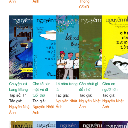
Ánh
Ánh
Thông,
CSsR
Chuyện xứ
Cho tôi xin
Lá nằm trong
Còn chút gì
Cảm ơn
Lang Biang
một vé đi
lá
để nhớ
người lớn
Tập số: T1
tuổi thơ
Tác giả:
Tác giả:
Tác giả:
Tác giả:
Tác giả:
Nguyễn Nhật
Nguyễn Nhật
Nguyễn Nhật
Nguyễn Nhật
Nguyễn Nhật
Ánh
Ánh
Ánh
Ánh
Ánh