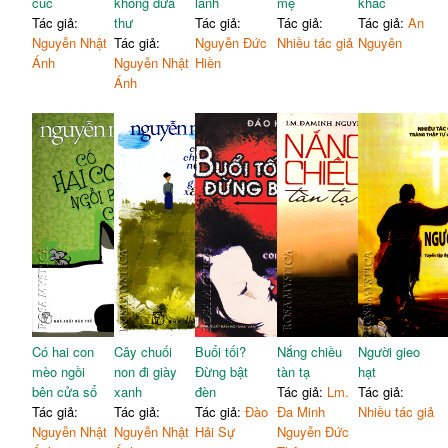
cúc
không đưa
lánh
mẹ
khác
Tác giả:
thư
Tác giả:
Tác giả:
Tác giả:
An
Nguyễn Nhật
Tác giả:
Nguyễn Đức
Nhiều tác giả
Nguyên
Ánh
Nguyễn Nhật
Hiền
Ánh
Có hai con
Cây chuối
Buổi tối?
Nắng chiều
Người gieo
mèo ngồi
non đi giày
Đừng bật
tàn tạ
hạt
bên cửa sổ
xanh
đèn
Tác giả:
Lm.
Tác giả:
Tác giả:
Tác giả:
Tác giả:
Đào
Đa Minh
Nhiều tác giả
Nguyễn Nhật
Nguyễn Nhật
Hải Sự
Nguyễn Đức