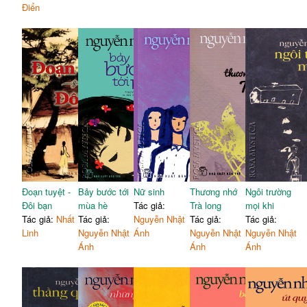
Điển
Đoạn tuyệt -
Bảy bước tới
Nữ sinh
Thương nhớ
Ngôi trường
Đôi bạn
mùa hè
Tác giả:
Trà long
mọi khi
Tác giả:
Nhất
Tác giả:
Nguyễn Nhật
Tác giả:
Tác giả:
Linh
Nguyễn Nhật
Ánh
Nguyễn Nhật
Nguyễn Nhật
Ánh
Ánh
Ánh