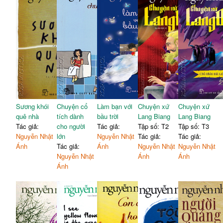
Sương khói
Chuyện cổ
Làm bạn với
Chuyện xứ
Chuyện xứ
quê nhà
tích dành
bầu trời
Lang Biang
Lang Biang
Tác giả:
cho người
Tác giả:
Tập số: T2
Tập số: T3
Nguyễn Nhật
lớn
Nguyễn Nhật
Tác giả:
Tác giả:
Ánh
Tác giả:
Ánh
Nguyễn Nhật
Nguyễn Nhật
Nguyễn Nhật
Ánh
Ánh
Ánh