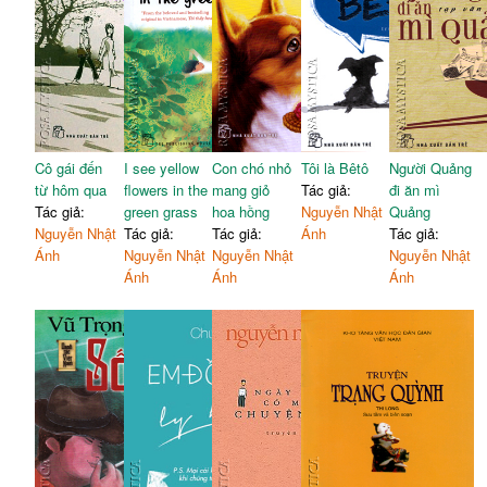
Cô gái đến
I see yellow
Con chó nhỏ
Tôi là Bêtô
Người Quảng
từ hôm qua
flowers in the
mang giỏ
Tác giả:
đi ăn mì
Tác giả:
green grass
hoa hồng
Nguyễn Nhật
Quảng
Nguyễn Nhật
Tác giả:
Tác giả:
Ánh
Tác giả:
Ánh
Nguyễn Nhật
Nguyễn Nhật
Nguyễn Nhật
Ánh
Ánh
Ánh