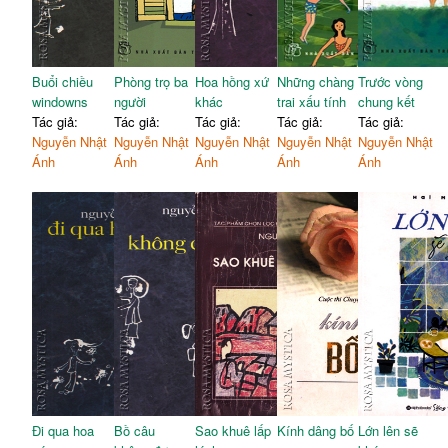
Buổi chiều
Phòng trọ ba
Hoa hồng xứ
Những chàng
Trước vòng
windowns
người
khác
trai xấu tính
chung kết
Tác giả:
Tác giả:
Tác giả:
Tác giả:
Tác giả:
Nguyễn Nhật
Nguyễn Nhật
Nguyễn Nhật
Nguyễn Nhật
Nguyễn Nhật
Ánh
Ánh
Ánh
Ánh
Ánh
Đi qua hoa
Bồ câu
Sao khuê lấp
Kính dâng bố
Lớn lên sẽ