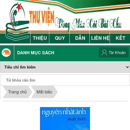
GIỚI
NỘI
HƯỚNG
LIÊN
THIỆU
QUY
DẪN
LIÊN HỆ
KẾT
DANH MỤC SÁCH
Tài Khoản
Phiếu Sách
Trang chủ
Mắt biếc