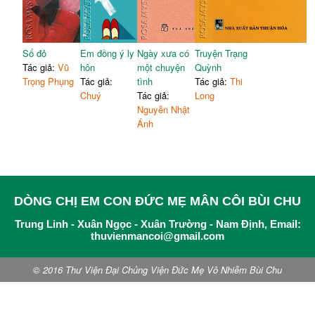
Số đỏ
Em đồng ý ly
Ngày xưa có
Truyện Trạng
Tác giả:
Vũ
hôn
một chuyện
Quỳnh
Trọng Phụng
Tác giả:
tình
Tác giả:
Thi
Chuý
Tác giả:
Long
Nguyễn Nhật
Ánh
DÒNG CHỊ EM CON ĐỨC MẸ MÂN CÔI BÙI CHU
Trung Linh - Xuân Ngọc - Xuân Trường - Nam Định, Email:
thuvienmancoi@gmail.com
© 2016 Thư Viện Đại Chủng Viện Đức Mẹ Vô Nhiễm Bùi Chu