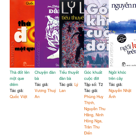
Thà đốt lên
Chuyện đàn
Tiểu thuyết
Góc khuất
Ngồi khóc
một que
bà
đàn bà
cuộc đời
trên cây
diêm
Tác giả:
Tác giả:
Lý
Tập số: T2
Tác giả:
Tác giả:
Vương Thuý
Lan
Tác giả:
Nguyễn Nhật
Quốc Việt
An
Phùng Huy
Ánh
Thịnh,
Nguyễn Thu
Hằng, Ninh
Hồng Nga,
Trần Thu
Điển