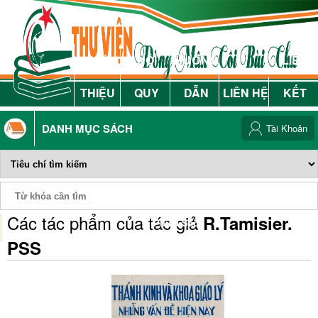
GIỚI
NỘI
HƯỚNG
LIÊN
THIỆU
QUY
DẪN
LIÊN HỆ
KẾT
DANH MỤC SÁCH
Tài Khoản
Các tác phẩm của tác giả
R.Tamisier.
Phiếu Sách
PSS