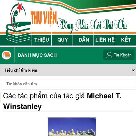
GIỚI
NỘI
HƯỚNG
LIÊN
THIỆU
QUY
DẪN
LIÊN HỆ
KẾT
DANH MỤC SÁCH
Tài Khoản
Các tác phẩm của tác giả
Michael T.
Phiếu Sách
Winstanley