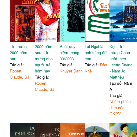
Tin mừng
2000 năm
Phút suy
Lời Ngài là
Đọc Tin
2000 năm
sau. Tin
niệm tháng
ánh sáng đời
mừng Chúa
sau
mừng cho
09/2008
con
nhật theo
Tác giả:
người trẻ
Tác giả:
Tác giả:
Đào
Lectio Divina
Robert
hôm nay
Khuyết Danh
Khê
- Năm A:
Claude, SJ
Tác giả:
Matthêu
Robert
Tập số: Năm
Claude, SJ
A
Tác giả:
Nhóm phiên
dịch các
GKPV