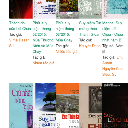
Thách đố
Phút suy
Phút suy
Suy niệm Tin
Manna: Suy
của Lời Chúa
niệm tháng
niệm tháng
mừng theo
niệm Lời
Tác giả:
02/2015:
03/2015:
Thánh Gioan
Chúa - Chúa
Vima Dasan,
Mùa Thường
Mùa Chay
Tác giả:
nhật năm B
SJ
Niên và Mùa
Tác giả:
Khuyết Danh
Tập số: Năm
Chay
Nhiều tác giả
B
Tác giả:
Tác giả:
Lm.
Nhiều tác giả
Antôn
Nguyễn Cao
Siêu, SJ