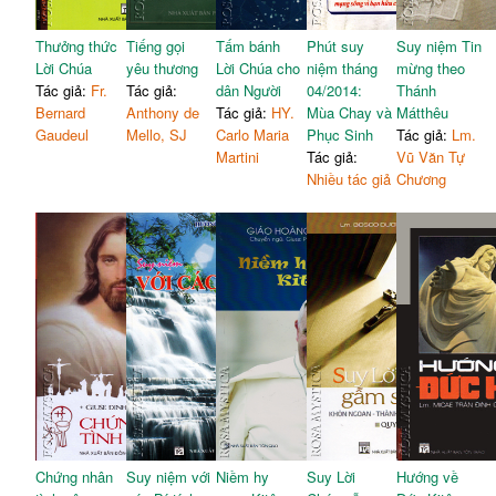
Thưởng thức
Tiếng gọi
Tấm bánh
Phút suy
Suy niệm Tin
Lời Chúa
yêu thương
Lời Chúa cho
niệm tháng
mừng theo
Tác giả:
Fr.
Tác giả:
dân Người
04/2014:
Thánh
Bernard
Anthony de
Tác giả:
HY.
Mùa Chay và
Mátthêu
Gaudeul
Mello, SJ
Carlo Maria
Phục Sinh
Tác giả:
Lm.
Martini
Tác giả:
Vũ Văn Tự
Nhiều tác giả
Chương
Chứng nhân
Suy niệm với
Niềm hy
Suy Lời
Hướng về