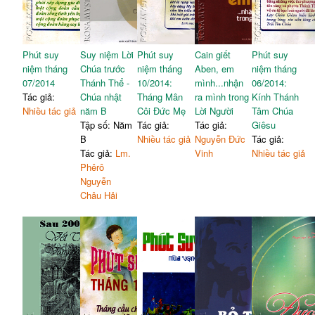
Phút suy
Suy niệm Lời
Phút suy
Cain giết
Phút suy
niệm tháng
Chúa trước
niệm tháng
Aben, em
niệm tháng
07/2014
Thánh Thể -
10/2014:
mình...nhận
06/2014:
Tác giả:
Chúa nhật
Tháng Mân
ra mình trong
Kính Thánh
Nhiều tác giả
năm B
Côi Đức Mẹ
Lời Người
Tâm Chúa
Tập số: Năm
Tác giả:
Tác giả:
Giêsu
B
Nhiều tác giả
Nguyễn Đức
Tác giả:
Tác giả:
Lm.
Vinh
Nhiều tác giả
Phêrô
Nguyễn
Châu Hải