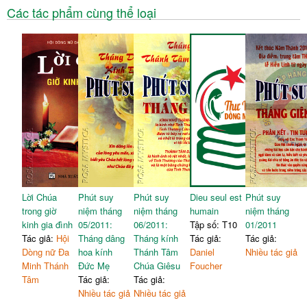
Các tác phẩm cùng thể loại
Lời Chúa
Phút suy
Phút suy
Dieu seul est
Phút suy
trong giờ
niệm tháng
niệm tháng
humain
niệm tháng
kinh gia đình
05/2011:
06/2011:
Tập số: T10
01/2011
Tác giả:
Hội
Tháng dâng
Tháng kính
Tác giả:
Tác giả:
Dòng nữ Đa
hoa kính
Thánh Tâm
Daniel
Nhiều tác giả
Minh Thánh
Đức Mẹ
Chúa Giêsu
Foucher
Tâm
Tác giả:
Tác giả:
Nhiều tác giả
Nhiều tác giả