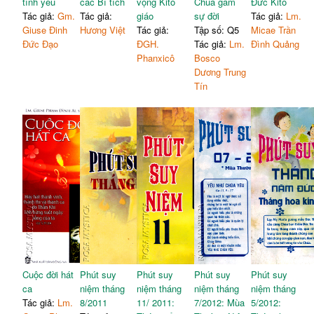
tình yêu
các Bí tích
vọng Kitô
Chúa gẫm
Đức Kitô
Tác giả:
Gm.
Tác giả:
giáo
sự đời
Tác giả:
Lm.
Giuse Đinh
Hương Việt
Tác giả:
Tập số: Q5
Micae Trần
Đức Đạo
ĐGH.
Tác giả:
Lm.
Đình Quảng
Phanxicô
Bosco
Dương Trung
Tín
Cuộc đời hát
Phút suy
Phút suy
Phút suy
Phút suy
ca
niệm tháng
niệm tháng
niệm tháng
niệm tháng
Tác giả:
Lm.
8/2011
11/ 2011:
7/2012: Mùa
5/2012: