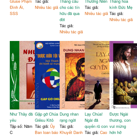
Giuse Phạm
Tác giả:
Tháng cầu
Thường Niên
Tháng hoa
Đình Ái,
Nhiều tác giả
cho các tín
Tác giả:
kính Đức Mẹ
SSS
hữu đã qua
Nhiều tác giả
Tác giả:
đời
Nhiều tác giả
Tác giả:
Nhiều tác giả
Như Thầy đã
Gặp gỡ Chúa
Dung nhan
Lạy Chúa!
Được Ngài
yêu
Giêsu Kitô
rạng ngời
Ngài đã
thương, con
Tập số: Năm
Tác giả:
Ủy
Tác giả:
quyến rũ con
vui mừng
C
Ban loan báo
Khuyết Danh
Tác giả:
Cao
hớn hở