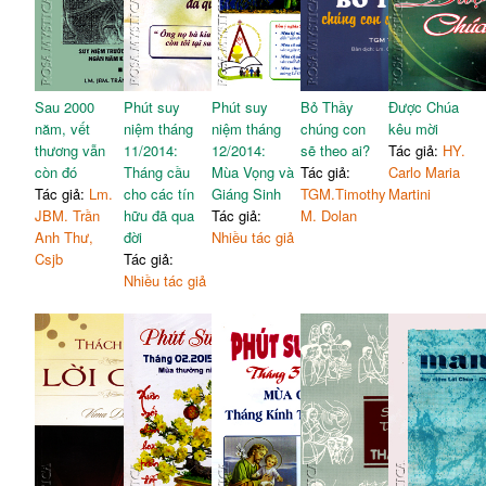
Sau 2000
Phút suy
Phút suy
Bỏ Thầy
Được Chúa
năm, vết
niệm tháng
niệm tháng
chúng con
kêu mời
thương vẫn
11/2014:
12/2014:
sẽ theo ai?
Tác giả:
HY.
còn đó
Tháng cầu
Mùa Vọng và
Tác giả:
Carlo Maria
Tác giả:
Lm.
cho các tín
Giáng Sinh
TGM.Timothy
Martini
JBM. Trần
hữu đã qua
Tác giả:
M. Dolan
Anh Thư,
đời
Nhiều tác giả
Csjb
Tác giả:
Nhiều tác giả