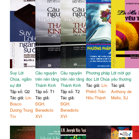
Suy Lời
Cầu nguyện
Cầu nguyện
Phương pháp
Lời mời gọi
Chúa, ngẫm
trên nền tảng
trên nền tảng
đọc Lời Chúa
yêu thương
sự đời
Thánh Kinh
Thánh Kinh
Tác giả:
Lm.
Tác giả:
Tập số: Q2
Tập số: T1
Tập số: T2
Phêrô Trần
Anthony de
Tác giả:
Lm.
Tác giả:
Tác giả:
Hữu Thành
Mello, SJ
Bosco
ĐGH.
ĐGH.
Dương Trung
Benedicto
Benedicto
Tín
XVI
XVI