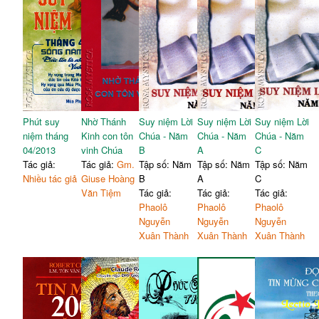
Phút suy
Nhờ Thánh
Suy niệm Lời
Suy niệm Lời
Suy niệm Lời
niệm tháng
Kinh con tôn
Chúa - Năm
Chúa - Năm
Chúa - Năm
04/2013
vinh Chúa
B
A
C
Tác giả:
Tác giả:
Gm.
Tập số: Năm
Tập số: Năm
Tập số: Năm
Nhiều tác giả
Giuse Hoàng
B
A
C
Văn Tiệm
Tác giả:
Tác giả:
Tác giả:
Phaolô
Phaolô
Phaolô
Nguyễn
Nguyễn
Nguyễn
Xuân Thành
Xuân Thành
Xuân Thành