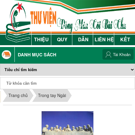
GIỚI
NỘI
HƯỚNG
LIÊN
THIỆU
QUY
DẪN
LIÊN HỆ
KẾT
DANH MỤC SÁCH
Tài Khoản
Phiếu Sách
Trang chủ
Trong tay Ngài