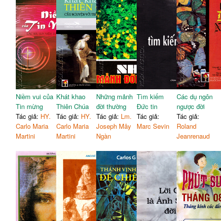
Niềm vui của
Khát khao
Những mảnh
Tìm kiếm
Các dụ ngôn
Tin mừng
Thiên Chúa
đời thường
Đức tin
ngược đời
Tác giả:
HY.
Tác giả:
HY.
Tác giả:
Lm.
Tác giả:
Tác giả:
Carlo Maria
Carlo Maria
Joseph Mây
Marc Sevin
Roland
Martini
Martini
Ngàn
Jeanrenaud