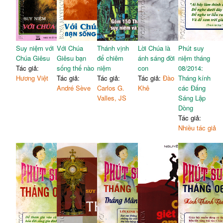
Suy niệm với
Với Chúa
Thánh vịnh
Lời Chúa là
Phút suy
Chúa Giêsu
Giêsu bạn
để chiêm
ánh sáng đời
niệm tháng
Tác giả:
sống thế nào
niệm
con
08/2014:
Hương Việt
Tác giả:
Tác giả:
Tác giả:
Đào
Tháng kính
André Sève
Carlos G.
Khê
các Đấng
Valles, JS
Sáng Lập
Dòng
Tác giả:
Nhiều tác giả