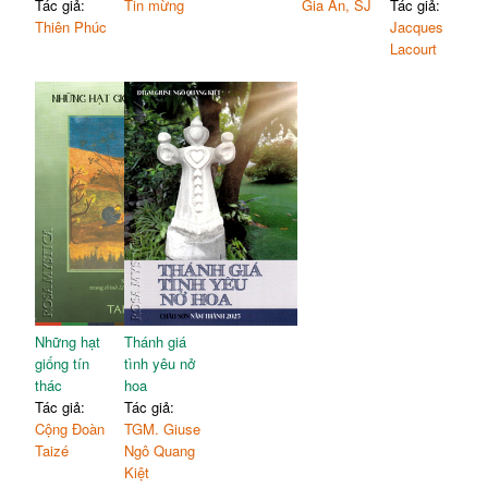
Tác giả:
Tin mừng
Gia An, SJ
Tác giả:
Thiên Phúc
Jacques
Lacourt
Những hạt
Thánh giá
giống tín
tình yêu nở
thác
hoa
Tác giả:
Tác giả:
Cộng Đoàn
TGM. Giuse
Taizé
Ngô Quang
Kiệt