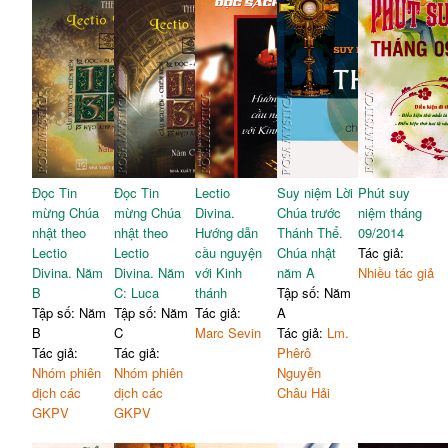
Đọc Tin
Đọc Tin
Lectio
Suy niệm Lời
Phút suy
mừng Chúa
mừng Chúa
Divina.
Chúa trước
niệm tháng
nhật theo
nhật theo
Hướng dẫn
Thánh Thể.
09/2014
Lectio
Lectio
cầu nguyện
Chúa nhật
Tác giả:
Divina. Năm
Divina. Năm
với Kinh
năm A
Nhiều tác giả
B
C: Luca
thánh
Tập số: Năm
Tập số: Năm
Tập số: Năm
Tác giả:
A
B
C
Marc Sevin
Tác giả:
Lm.
Tác giả:
Tác giả:
Phêrô
Nhóm phiên
Nhóm phiên
Nguyễn
dịch các
dịch các
Châu Hải
GKPV
GKPV