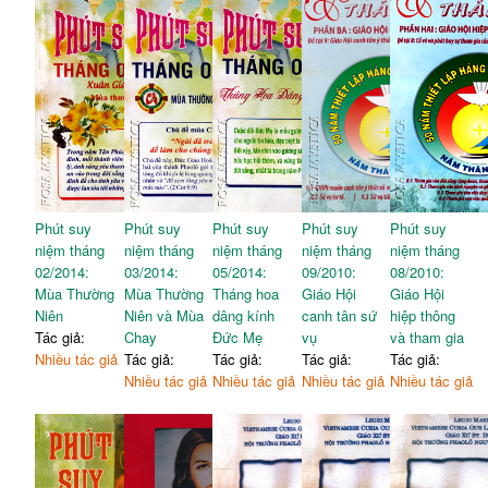
Phút suy
Phút suy
Phút suy
Phút suy
Phút suy
niệm tháng
niệm tháng
niệm tháng
niệm tháng
niệm tháng
02/2014:
03/2014:
05/2014:
09/2010:
08/2010:
Mùa Thường
Mùa Thường
Tháng hoa
Giáo Hội
Giáo Hội
Niên
Niên và Mùa
dâng kính
canh tân sứ
hiệp thông
Tác giả:
Chay
Đức Mẹ
vụ
và tham gia
Nhiều tác giả
Tác giả:
Tác giả:
Tác giả:
Tác giả:
Nhiều tác giả
Nhiều tác giả
Nhiều tác giả
Nhiều tác giả