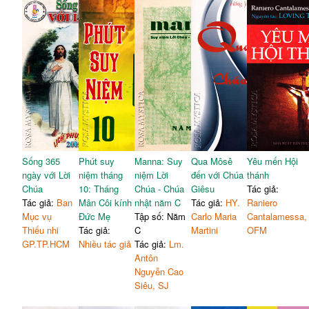
Sống 365
Phút suy
Manna: Suy
Qua Môsê
Yêu mến Hội
ngày với Lời
niệm tháng
niệm Lời
đến với Chúa
thánh
Chúa
10: Tháng
Chúa - Chúa
Giêsu
Tác giả:
Tác giả:
Ban
Mân Côi kính
nhật năm C
Tác giả:
HY.
Raniero
Mục vụ
Đức Mẹ
Tập số: Năm
Carlo Maria
Cantalamessa,
Thiếu nhi
Tác giả:
C
Martini
OFM
GP.TP.HCM
Nhiều tác giả
Tác giả:
Lm.
Antôn
Nguyễn Cao
Siêu, SJ