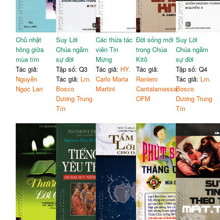
Chủ nhật
Suy Lời
Các thừa tác
Đời sống mới
Suy Lời
hồng giữa
Chúa ngẫm
viên Tin
trong Chúa
Chúa ngẫm
mùa tím
sự đời
Mừng
Kitô
sự đời
Tác giả:
Tập số: Q3
Tác giả:
HY.
Tác giả:
Tập số: Q4
Nguyễn
Tác giả:
Lm.
Carlo Maria
Raniero
Tác giả:
Lm.
Ngọc Lan
Bosco
Martini
Cantalamessa,
Bosco
Dương Trung
OFM
Dương Trung
Tín
Tín