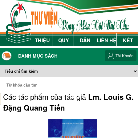
GIỚI
NỘI
HƯỚNG
LIÊN
THIỆU
QUY
DẪN
LIÊN HỆ
KẾT
DANH MỤC SÁCH
Tài Khoản
Các tác phẩm của tác giả
Lm. Louis G.
Phiếu Sách
Đặng Quang Tiến