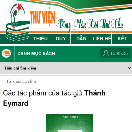
GIỚI
NỘI
HƯỚNG
LIÊN
THIỆU
QUY
DẪN
LIÊN HỆ
KẾT
DANH MỤC SÁCH
Tài Khoản
Các tác phẩm của tác giả
Thánh
Phiếu Sách
Eymard