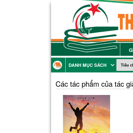
G
DANH MỤC SÁCH
Các tác phẩm của tác g